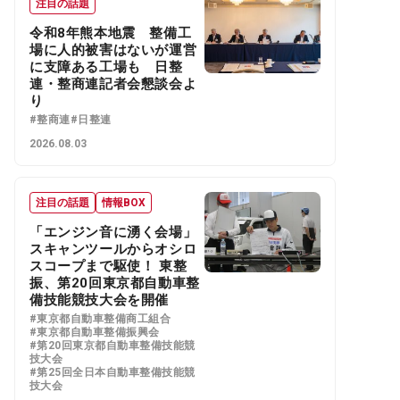
注目の話題
令和8年熊本地震 整備工
場に人的被害はないが運営
に支障ある工場も 日整
連・整商連記者会懇談会よ
り
#整商連
#日整連
2026.08.03
注目の話題
情報BOX
「エンジン音に湧く会場」
スキャンツールからオシロ
スコープまで駆使！ 東整
振、第20回東京都自動車整
備技能競技大会を開催
#東京都自動車整備商工組合
#東京都自動車整備振興会
#第20回東京都自動車整備技能競
技大会
#第25回全日本自動車整備技能競
技大会