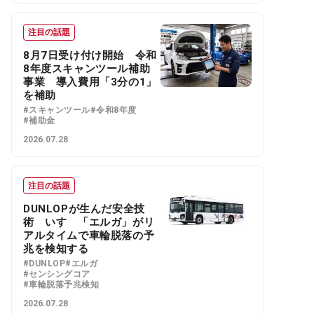
注目の話題
8月7日受け付け開始 令和
8年度スキャンツール補助
事業 導入費用「3分の1」
を補助
#スキャンツール
#令和8年度
#補助金
2026.07.28
注目の話題
DUNLOPが生んだ安全技
術 いすゞ「エルガ」がリ
アルタイムで車輪脱落の予
兆を検知する
#DUNLOP
#エルガ
#センシングコア
#車輪脱落予兆検知
2026.07.28