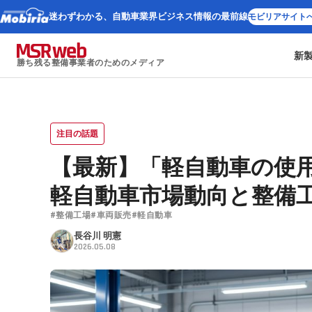
迷わずわかる、
自動車業界ビジネス情報の最前線
モビリアサイト
新
勝ち残る整備事業者のためのメディア
注目の話題
【最新】「軽自動車の使
軽自動車市場動向と整備
#整備工場
#車両販売
#軽自動車
長谷川 明憲
2026.05.08