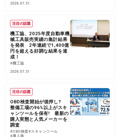
2026.07.31
注目の話題
機工協、2025年度自動車機
械工具販売実績の集計結果
を発表 2年連続で1,400億
円を超える好調な結果を達
成！
#機工協
2026.07.31
注目の話題
OBD検査開始が後押し?
整備工場の96%以上がスキ
ャンツールを保有! 最新の
購入実態と人気メーカーを
調査
#OBD検査
#スキャンツール
#導入率