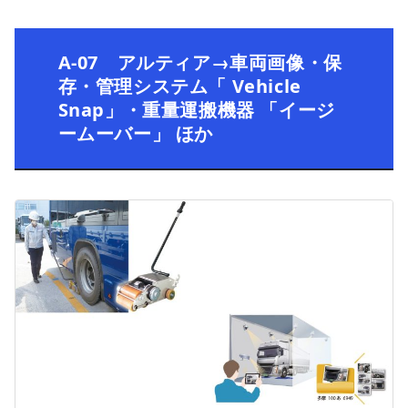
A-07 アルティア→車両画像・保
存・管理システム「 Vehicle
Snap」・重量運搬機器 「イージ
ームーバー」 ほか