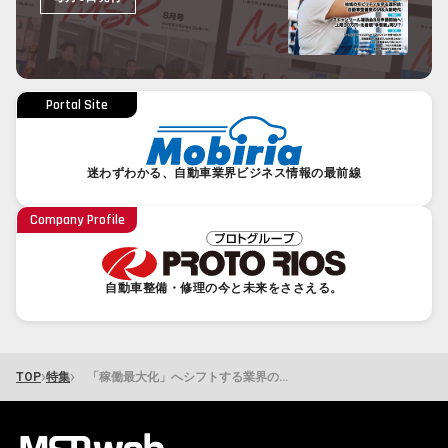
Portal Site
迷わずわかる、自動車業界ビジネス情報の最前線
Company Profile
自動車整備・修理の今と未来をささえる。
›
›
TOP
特集
「稼働最大化」へシフトする業界の現在地とジャパントラックショー2026 みどころピックアップ MSR2026年6月号特集③