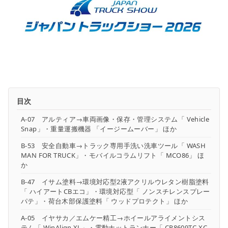
目次
A-07 アルティア→車両画像・保存・管理システム「 Vehicle
Snap」・重量運搬機器 「イージームーバー」 ほか
B-53 安全自動車→トラック専用手洗い洗車ツール「 WASH
MAN FOR TRUCK」・モバイルコラムリフト「 MCO86」 ほ
か
B-47 イサム塗料→環境対応型2液アクリルウレタン樹脂塗料
「 ハイアートCBエコ」・環境対応型「 ノンスチレンスプレー
パテ」・荷台木部保護塗料「 ウッドプロテクト」 ほか
A-05 イヤサカ／エムケー精工→ホイールアライメントシス
テム「 WinAlign XL」・電動ナットランナー「 CP8609TC-XC