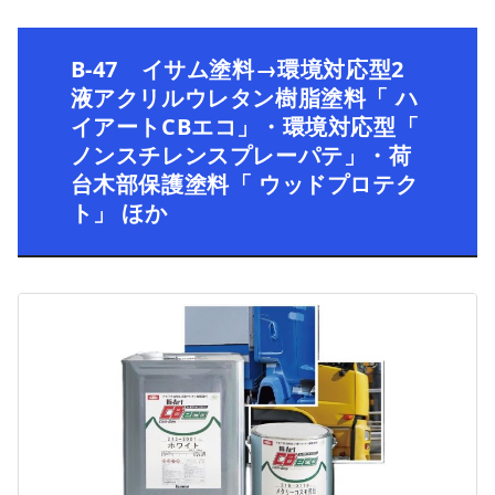
B-47 イサム塗料→環境対応型2
液アクリルウレタン樹脂塗料「 ハ
イアートCBエコ」・環境対応型「
ノンスチレンスプレーパテ」・荷
台木部保護塗料「 ウッドプロテク
ト」 ほか