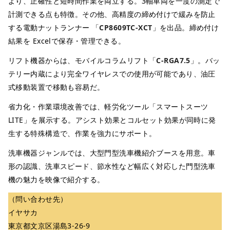
より、正確性と短時間作業を両立する。3軸車両を一度の測定で
計測できる点も特徴。その他、高精度の締め付けで緩みを防止
する電動ナットランナー 「
CP8609TC-XCT
」を出品。締め付け
結果を Excelで保存・管理できる。
リフト機器からは、モバイルコラムリフト「
C-RGA7.5
」。バッ
テリー内蔵により完全ワイヤレスでの使用が可能であり、油圧
式移動装置で移動も容易だ。
省力化・作業環境改善では、軽労化ツール「スマートスーツ
LITE」を展示する。アシスト効果とコルセット効果が同時に発
生する特殊構造で、作業を強力にサポート。
洗車機器ジャンルでは、大型門型洗車機紹介ブースを用意。車
形の認識、洗車スピード、節水性など幅広く対応した門型洗車
機の魅力を映像で紹介する。
（問い合わせ先）
イヤサカ
東京都文京区湯島3-26-9