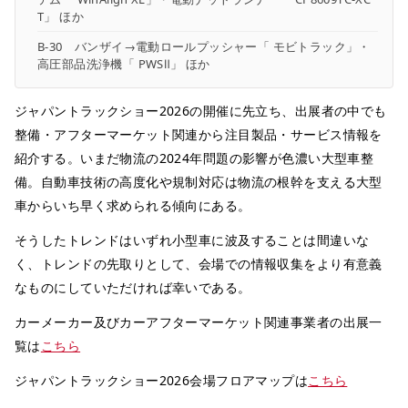
T」 ほか
B-30 バンザイ→電動ロールプッシャー「 モビトラック」・
高圧部品洗浄機「 PWSⅡ」 ほか
ジャパントラックショー2026の開催に先立ち、出展者の中でも
整備・アフターマーケット関連から注目製品・サービス情報を
紹介する。いまだ物流の2024年問題の影響が色濃い大型車整
備。自動車技術の高度化や規制対応は物流の根幹を支える大型
車からいち早く求められる傾向にある。
そうしたトレンドはいずれ小型車に波及することは間違いな
く、トレンドの先取りとして、会場での情報収集をより有意義
なものにしていただければ幸いである。
カーメーカー及びカーアフターマーケット関連事業者の出展一
覧は
こちら
ジャパントラックショー2026会場フロアマップは
こちら