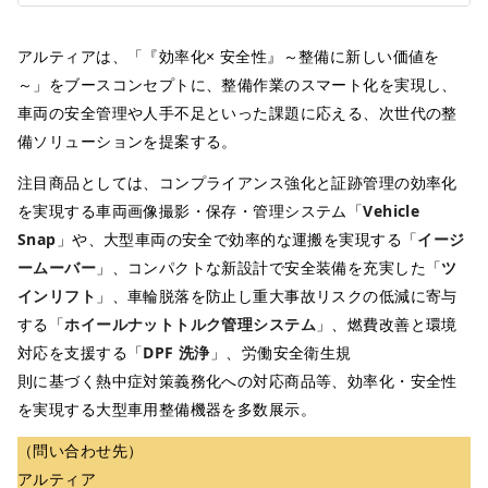
アルティアは、「『効率化× 安全性』～整備に新しい価値を
～」をブースコンセプトに、整備作業のスマート化を実現し、
車両の安全管理や人手不足といった課題に応える、次世代の整
備ソリューションを提案する。
注目商品としては、コンプライアンス強化と証跡管理の効率化
を実現する車両画像撮影・保存・管理システム「
Vehicle
Snap
」や、大型車両の安全で効率的な運搬を実現する「
イージ
ームーバー
」、コンパクトな新設計で安全装備を充実した「
ツ
インリフト
」、車輪脱落を防止し重大事故リスクの低減に寄与
する「
ホイールナットトルク管理システム
」、燃費改善と環境
対応を支援する「
DPF 洗浄
」、労働安全衛生規
則に基づく熱中症対策義務化への対応商品等、効率化・安全性
を実現する大型車用整備機器を多数展示。
（問い合わせ先）
アルティア