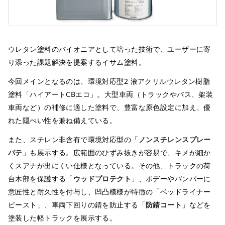
ウレタン塗料のパイオニアとして培った技術で、ユーザーに寄
り添った課題解決を提案するイサム塗料。
今回メインとなるのは、環境対応型2 液アクリルウレタン樹脂
塗料「ハイアートCBエコ」。大型車両（トラックやバス、架装
車両など）の補修に適した塗料で、豊富な原色設定に加え、優
れた隠ぺい性を兼ね備えている。
また、スチレン非含有で環境対応型の「
ノンスチレンスプレー
パテ
」も展示する。広範囲のひずみ抜きが容易で、キメが細か
くスアナが出にくい仕様となっている。その他、トラックの荷
台木部を保護する「
ウッドプロテクト
」、ボデーやバンパーに
意匠性と耐久性を付与し、凹凸模様が特徴の「ベッドライナー
ビースト」、車両下回りの錆を防止する「
防錆コート
」などを
塗装した軽トラックを展示する。