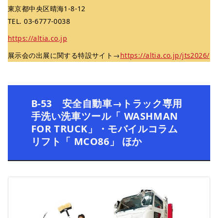
東京都中央区晴海1-8-12
TEL. 03-6777-0038
https://altia.co.jp
展示会の出展に関する特設サイト→
https://altia.co.jp/jts2026/
B-53 安全自動車→トラック専用
手洗い洗車ツール「 WASHMAN
FOR TRUCK」・モバイルコラム
リフト「 MCO86」 ほか