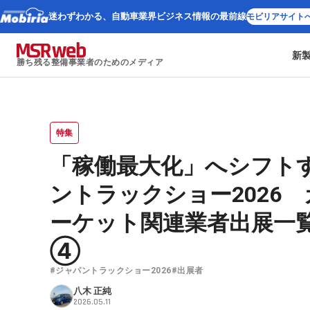
迷わずわかる、
自動車業界ビジネス情報の最前線
モビリアサイト
新
勝ち残る整備事業者のためのメディア
特集
「稼働最大化」へシフト
ントラックショー2026
ーケット関連業者出展一覧 
④
#ジャパントラックショー2026
#出展者
八木 正純
2026.05.11