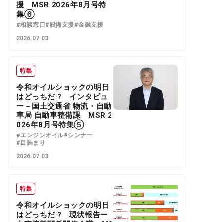
援 MSR 2026年8月号特
集⑥
#相談窓口
#設備支援
#金融支援
2026.07.03
特集
令和オイルショックの明日
はどっちだ!? インタビュ
ー－国土交通省 物流・自動
車局 自動車整備課 MSR 2
026年8月号特集⑤
#エンジンオイル
#シンナー
#目詰まり
2026.07.03
特集
令和オイルショックの明日
はどっちだ!? 現状報告ー