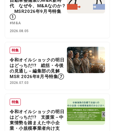
自動車整備業のM&A新時
代 なぜ今、M&Aなのか？
MSR2026年9月号特集
①
#M&A
2026.08.05
特集
令和オイルショックの明日
はどっちだ!? 総括・今後
の見通し－編集部の見解
MSR 2026年8月号特集⑦
2026.07.03
特集
令和オイルショックの明日
はどっちだ!? 支援策－中
東情勢を踏まえた中小企
業・小規模事業者向け支