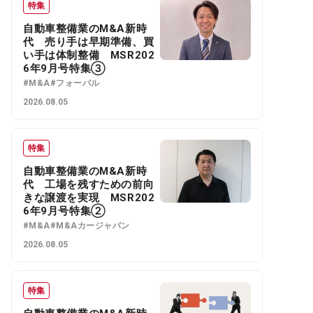
特集
自動車整備業のM&A新時
代 売り手は早期準備、買
い手は体制整備 MSR202
6年9月号特集③
#M&A
#フォーバル
2026.08.05
特集
自動車整備業のM&A新時
代 工場を残すための前向
きな譲渡を実現 MSR202
6年9月号特集②
#M&A
#M&Aカージャパン
2026.08.05
特集