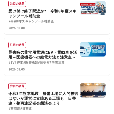
注目の話題
受け付け終了間近か? 令和8年度スキ
ャンツール補助金
#令和8年スキャンツール補助金
2026.08.08
注目の話題
災害時の非常用電源にEV・電動車を活
用～医療機器への給電方法と注意点～
#EV
#停電
#医療機器
#国交省
#災害対策
2026.08.05
注目の話題
令和8年熊本地震 整備工場に人的被害
はないが運営に支障ある工場も 日整
連・整商連記者会懇談会より
#整商連
#日整連