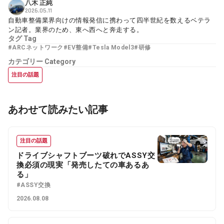
八木 正純
2026.05.11
自動車整備業界向けの情報発信に携わって四半世紀を数えるベテラ
ン記者。業界のため、東へ西へと奔走する。
タグ
Tag
#ARCネットワーク
#EV整備
#Tesla Model3
#研修
カテゴリー
Category
注目の話題
あわせて読みたい記事
注目の話題
ドライブシャフトブーツ破れでASSY交
換必須の現実「発売したての車あるあ
る」
#ASSY交換
2026.08.08