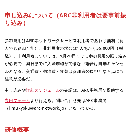
申し込みについて（ARC非利用者は要事前振
り込み）
参加費用は
ARCネットワークサービス利用者
であれば
無料
（何
人でも参加可能）、
非利用者
の場合は1人あたり
55,000円（税
込）
。非利用者については、
5月20日
までに参加費用の振り込み
が必要で、
期日までに入金確認ができない場合は自動キャンセ
ル
となる。交通費・宿泊費・食費は参加者の負担となる点にも
注意が必要だ。
申し込みや
詳細スケジュール
の確認は、ARC事務局が提供する
専用フォーム
より行える。問い合わせ先はARC事務局
（jimukyoku@arc-network.jp）となっている。
研修概要