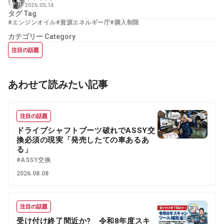
2026.05.14
タグ
Tag
#エンジンオイル
#資源エネルギー庁
#購入制限
カテゴリー
Category
注目の話題
あわせて読みたい記事
注目の話題
ドライブシャフトブーツ破れでASSY交
換必須の現実「発売したての車あるあ
る」
#ASSY交換
2026.08.08
注目の話題
受け付け終了間近か? 令和8年度スキ