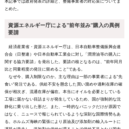
本記事では政府発表の詳細と、整備事業者の対応策についてま
とめた。
資源エネルギー庁による‟前年並み”購入の異例
要請
経済産業省・資源エネルギー庁は、日本自動車整備振興会連
合会（日整連）や日本自動車工業会に対し「潤滑油等の購入に
関する協力要請」を発出した。要請の核となるのは、‟前年同月
比と同量程度の発注に留めること”である。
なぜ今、購入制限なのか。主な理由は一部の事業者による‟先
食い”発注である。供給不安を懸念した買い溜めや過剰在庫の確
保が相次ぎ、流通在庫が偏在。本当にオイルを必要としている
工場に届かない目詰まりが発生しているため、国が強制的な沈
静化に乗り出した形だ。また、一時的なパニックだけが原因で
はなく、ニュースで報じられているような深刻な国際情勢もあ
る。ホルムズ海峡の緊張により原油及び添加剤の輸入ルートに
遅延が発生し、添加剤の供給が滞ることで供給不足となり国内