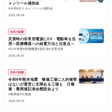
ャンツール補助金
#令和8年スキャンツール補助金
2026.08.08
注目の話題
災害時の非常用電源にEV・電動車を活
用～医療機器への給電方法と注意点～
#EV
#停電
#医療機器
#国交省
#災害対策
2026.08.05
注目の話題
令和8年熊本地震 整備工場に人的被害
はないが運営に支障ある工場も 日整
連・整商連記者会懇談会より
#整商連
#日整連
2026.08.03