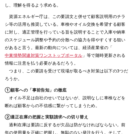
し、理解を得るよう求める。
資源エネルギー庁は、この要請文と併せて顧客説明用のチラ
シ等の活用も推奨している。車検やオイル交換を希望する顧客
に対し、適正管理を行っている旨を説明することで入庫や納車
のスケジュール調整や予約の分散への協力を得やすくする狙い
があると言う。最新の動向については、経済産業省の「
中東情勢関連対策ワンストップポータル
」等で随時更新される
情報に注意を払う必要があるだろう。
つまり、この要請を受けて現場が取るべき対策は以下の3つだ
ろうか。
①顧客への「事前告知」の徹底
オイル不足は自社のせいではないが、説明なしに車検などを
断れば顧客からの不信感に繋がってしまうため。
②適正在庫の把握と実額請求への切り替え
過剰在庫は要請に反するが欠品は防がなければならない。前
年の使用量を正確に把握し、無駄のない発注を行う。そして、