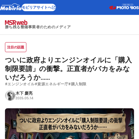
モビリアサイトへ
勝ち残る整備事業者のためのメディア
注目の話題
ついに政府よりエンジンオイルに「購入
制限要請」の衝撃。正直者がバカをみな
いだろうか……
#エンジンオイル
#資源エネルギー庁
#購入制限
木下 慶亮
2026.05.14