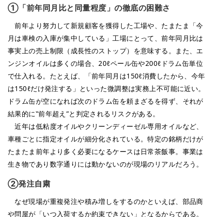
①「前年同月比と同量程度」の徹底の困難さ
前年より努力して新規顧客を獲得した工場や、たまたま「今
月は車検の入庫が集中している」工場にとって、前年同月比は
事実上の売上制限（成長性のストップ）を意味する。また、エ
ンジンオイルは多くの場合、20ℓペール缶や200ℓドラム缶単位
で仕入れる。たとえば、「前年同月は150ℓ消費したから、今年
は150ℓだけ発注する」といった微調整は実務上不可能に近い。
ドラム缶が空になれば次のドラム缶を頼まざるを得ず、それが
結果的に‟前年超え”と判定されるリスクがある。
近年は低粘度オイルやクリーンディーゼル専用オイルなど、
車種ごとに指定オイルが細分化されている。特定の銘柄だけが
たまたま前年より多く必要になるケースは日常茶飯事。事業は
生き物であり数字通りには動かないのが現場のリアルだろう。
②発注自粛
なぜ現場が重複発注や積み増しをするのかといえば、部品商
や問屋が「いつ入荷するか約束できない」となるからである。