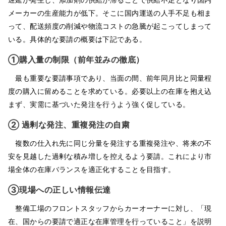
メーカーの生産能力が低下。そこに国内運送の人手不足も相ま
って、配送頻度の削減や物流コストの急騰が起こってしまって
いる。具体的な要請の概要は下記である。
①購入量の制限（前年並みの徹底）
最も重要な要請事項であり、当面の間、前年同月比と同量程
度の購入に留めることを求めている。必要以上の在庫を抱え込
まず、実需に基づいた発注を行うよう強く促している。
② 過剰な発注、重複発注の自粛
複数の仕入れ先に同じ分量を発注する重複発注や、将来の不
安を見越した過剰な積み増しを控えるよう要請。これにより市
場全体の在庫バランスを適正化することを目指す。
③現場への正しい情報伝達
整備工場のフロントスタッフからカーオーナーに対し、「現
在、国からの要請で適正な在庫管理を行っていること」を説明