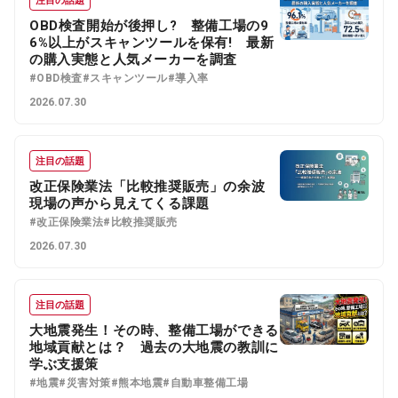
注目の話題
OBD検査開始が後押し? 整備工場の9
6%以上がスキャンツールを保有! 最新
の購入実態と人気メーカーを調査
#OBD検査
#スキャンツール
#導入率
2026.07.30
注目の話題
改正保険業法「比較推奨販売」の余波
現場の声から見えてくる課題
#改正保険業法
#比較推奨販売
2026.07.30
注目の話題
大地震発生！その時、整備工場ができる
地域貢献とは？ 過去の大地震の教訓に
学ぶ支援策
#地震
#災害対策
#熊本地震
#自動車整備工場