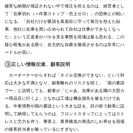
確実な納期が保証されない中で発注を控えるのは、経営者とし
て「在庫切れ（＝作業ストップ・売上ゼロ）」の恐怖との戦い
になる。「自社だけが要請を真面目に守って発注を控えた結
果、他社に在庫を買い占められて自社は仕事ができなくなっ
た」という正直者がバカを見る事態を現場は最も恐れる。この
疑心暗鬼がある限り、自主的な自粛を徹底させるのは非常にハ
ードルが高い。
③正しい情報伝達、顧客説明
カーオーナーからすれば「オイル交換ができない」という対
応は大きな不満となり、顧客離れのリスクを招く。「国の要請
で〜」と説明しても、顧客が「じゃあ、在庫がある隣の大型カ
ー用品店に行くよ」となれば工場は機会損失を被るだけであ
る。中東情勢や国の要請という大きな話を、目の前で顧客に説
明して納得してもらうのは、フロントスタッフにとってはスト
レスと労力を伴う。事実上、業界構造の商流のしわ寄せを現場
の接客担当者が被っているにすぎない。