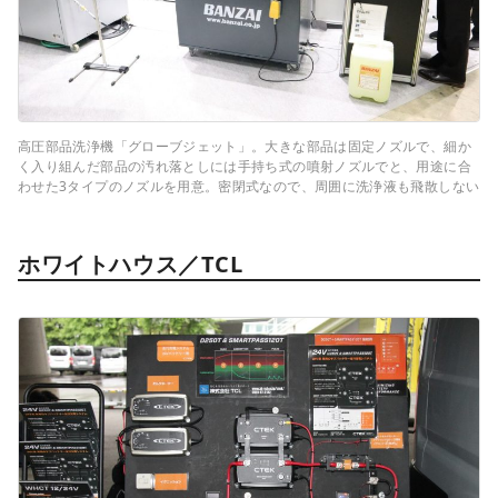
高圧部品洗浄機「グローブジェット」。大きな部品は固定ノズルで、細か
く入り組んだ部品の汚れ落としには手持ち式の噴射ノズルでと、用途に合
わせた3タイプのノズルを用意。密閉式なので、周囲に洗浄液も飛散しない
ホワイトハウス／TCL