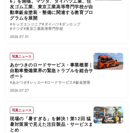
6」を開催。マツダ、ダイハツ工業、住
友ゴム工業、東京工業高等専門学校が自
動車鈑金塗装・整備に関連する教育プロ
グラムを展開
#キッズエンジニア
#ダイハツ
#ダンロップ
#マツダ
#東京工業高等専門学校
2026.07.31
写真ニュース
あかつきのロードサービス・事業概要｜
自動車整備業界の緊急トラブルを総合サ
ポート
#あかつき
#レッカー
#ロードサービス
#鈑金塗装
2026.07.27
写真ニュース
現場の「暑すぎる」を解決！第12回 猛
暑対策展で見えた注目製品・サービスま
とめ