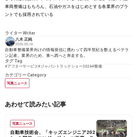
車両整備はもちろん、石油やガスをはじめとする各業界のプラ
ントでも採用されている
ライター
Writer
八木 正純
2026.05.14
自動車整備業界向けの情報発信に携わって四半世紀を数えるベテラ
ン記者。業界のため、東へ西へと奔走する。
タグ
Tag
#アフターサービス
#ジャパントラックショー2026
#整備
カテゴリー
Category
写真ニュース
あわせて読みたい記事
写真ニュース
自動車技術会、「キッズエンジニア202