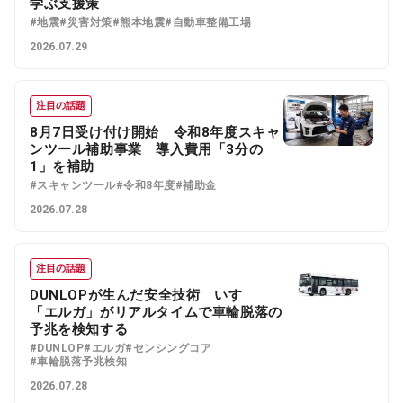
学ぶ支援策
#地震
#災害対策
#熊本地震
#自動車整備工場
2026.07.29
注目の話題
8月7日受け付け開始 令和8年度スキャ
ンツール補助事業 導入費用「3分の
1」を補助
#スキャンツール
#令和8年度
#補助金
2026.07.28
注目の話題
DUNLOPが生んだ安全技術 いすゞ
「エルガ」がリアルタイムで車輪脱落の
予兆を検知する
#DUNLOP
#エルガ
#センシングコア
#車輪脱落予兆検知
2026.07.28