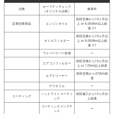
セーフティチェック
点検
無条件
（オリジナル点検）
前回交換から10ヵ月以
定期交換部品
エンジンオイル
上 or 8,000km以上経
過 ※1
前回交換から10ヵ月以
オイルフィルター
上 or 8,000km以上経
過 ※1
ワイパーラバー前後
ー
前回交換から10ヵ月以
エアコンフィルター
上 or 1万km以上経過
前回交換から4万km経
エアクリーナー
過
デフオイル
ー
ヘッドライトコーティ
前回施工から15ヵ月以
コーティング
ング
上経過
コーティングメンテナ
ー
ンス