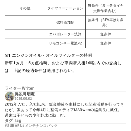
無条件（夏⇔冬タイヤ
その他
タイヤローテーション
交換作業含む）
無条件（BEV車は対象
燃料添加剤
外）
エバポレーター洗浄
無条件
リモコンキー電池×2
無条件
※1 エンジンオイル・オイルフィルターの特例
新車1ヵ月・6ヵ点検時、および車両購入後1年以内での交換に
は、上記の経過条件は適用されない。
ライター
Writer
長谷川 明憲
2026.06.02
2012年入社。入社以来、鈑金塗装を主軸にした記者活動を行ってき
たが、訳あって今年4月に整備メディアMSRwebの編集長に就任。
週末は子どもの少年野球に勤しむ。
タグ
Tag
#SUBARU
#メンテナンスパック