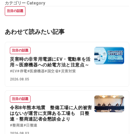
カテゴリー
Category
注目の話題
あわせて読みたい記事
注目の話題
災害時の非常用電源にEV・電動車を活
用～医療機器への給電方法と注意点～
#EV
#停電
#医療機器
#国交省
#災害対策
2026.08.05
注目の話題
令和8年熊本地震 整備工場に人的被害
はないが運営に支障ある工場も 日整
連・整商連記者会懇談会より
#整商連
#日整連
2026.08.03