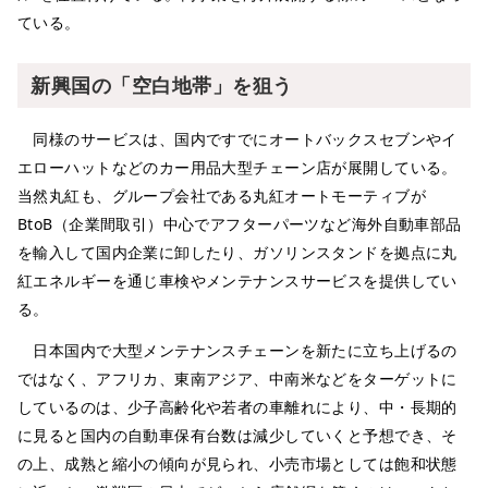
ている。
新興国の「空白地帯」を狙う
同様のサービスは、国内ですでにオートバックスセブンやイ
エローハットなどのカー用品大型チェーン店が展開している。
当然丸紅も、グループ会社である丸紅オートモーティブが
BtoB（企業間取引）中心でアフターパーツなど海外自動車部品
を輸入して国内企業に卸したり、ガソリンスタンドを拠点に丸
紅エネルギーを通じ車検やメンテナンスサービスを提供してい
る。
日本国内で大型メンテナンスチェーンを新たに立ち上げるの
ではなく、アフリカ、東南アジア、中南米などをターゲットに
しているのは、少子高齢化や若者の車離れにより、中・長期的
に見ると国内の自動車保有台数は減少していくと予想でき、そ
の上、成熟と縮小の傾向が見られ、小売市場としては飽和状態