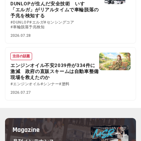
DUNLOPが生んだ安全技術 いすゞ
「エルガ」がリアルタイムで車輪脱落の
予兆を検知する
#DUNLOP
#エルガ
#センシングコア
#車輪脱落予兆検知
2026.07.28
注目の話題
エンジンオイル不安2039件が334件に
激減 政府の直販スキームは自動車整備
現場を救えたのか
#エンジンオイル
#シンナー
#塗料
2026.07.27
Magazine