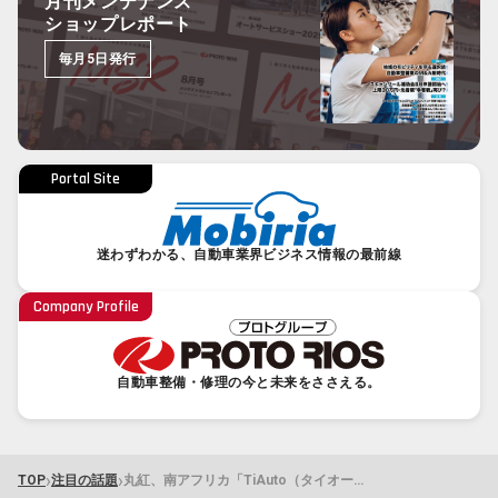
月刊メンテナンス
ショップレポート
毎月5日発行
Portal Site
迷わずわかる、自動車業界ビジネス情報の最前線
Company Profile
自動車整備・修理の今と未来をささえる。
›
›
TOP
注目の話題
丸紅、南アフリカ「TiAuto（タイオート）社」を買収しアフリカのカーメンテナンス事業へ初参入