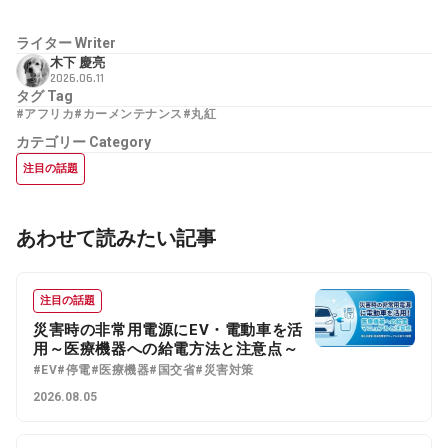
ライター
Writer
木下 慶亮
2026.06.11
タグ
Tag
#アフリカ
#カーメンテナンス
#丸紅
カテゴリー
Category
注目の話題
あわせて読みたい記事
注目の話題
災害時の非常用電源にEV・電動車を活
用～医療機器への給電方法と注意点～
#EV
#停電
#医療機器
#国交省
#災害対策
2026.08.05