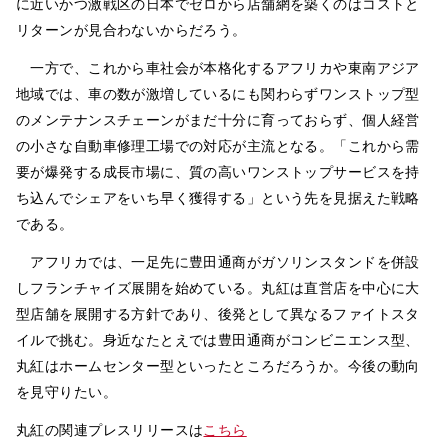
に近いかつ激戦区の日本でゼロから店舗網を築くのはコストと
リターンが見合わないからだろう。
一方で、これから車社会が本格化するアフリカや東南アジア
地域では、車の数が激増しているにも関わらずワンストップ型
のメンテナンスチェーンがまだ十分に育っておらず、個人経営
の小さな自動車修理工場での対応が主流となる。「これから需
要が爆発する成長市場に、質の高いワンストップサービスを持
ち込んでシェアをいち早く獲得する」という先を見据えた戦略
である。
アフリカでは、一足先に豊田通商がガソリンスタンドを併設
しフランチャイズ展開を始めている。丸紅は直営店を中心に大
型店舗を展開する方針であり、後発として異なるファイトスタ
イルで挑む。身近なたとえでは豊田通商がコンビニエンス型、
丸紅はホームセンター型といったところだろうか。今後の動向
を見守りたい。
丸紅の関連プレスリリースは
こちら