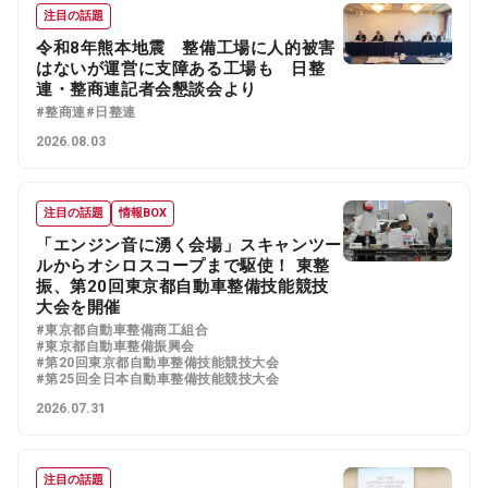
注目の話題
令和8年熊本地震 整備工場に人的被害
はないが運営に支障ある工場も 日整
連・整商連記者会懇談会より
#整商連
#日整連
2026.08.03
注目の話題
情報BOX
「エンジン音に湧く会場」スキャンツー
ルからオシロスコープまで駆使！ 東整
振、第20回東京都自動車整備技能競技
大会を開催
#東京都自動車整備商工組合
#東京都自動車整備振興会
#第20回東京都自動車整備技能競技大会
#第25回全日本自動車整備技能競技大会
2026.07.31
注目の話題