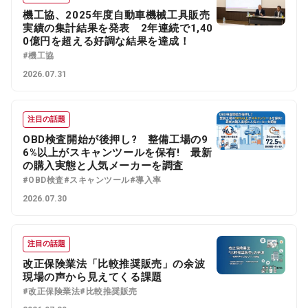
機工協、2025年度自動車機械工具販売
実績の集計結果を発表 2年連続で1,40
0億円を超える好調な結果を達成！
#機工協
2026.07.31
注目の話題
OBD検査開始が後押し? 整備工場の9
6%以上がスキャンツールを保有! 最新
の購入実態と人気メーカーを調査
#OBD検査
#スキャンツール
#導入率
2026.07.30
注目の話題
改正保険業法「比較推奨販売」の余波
現場の声から見えてくる課題
#改正保険業法
#比較推奨販売