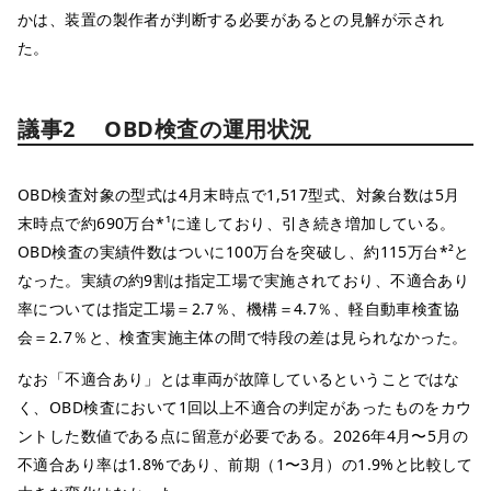
かは、装置の製作者が判断する必要があるとの見解が示され
た。
議事2 OBD検査の運用状況
OBD検査対象の型式は4月末時点で1,517型式、対象台数は5月
末時点で約690万台*¹に達しており、引き続き増加している。
OBD検査の実績件数はついに100万台を突破し、約115万台*²と
なった。実績の約9割は指定工場で実施されており、不適合あり
率については指定工場＝2.7％、機構＝4.7％、軽自動車検査協
会＝2.7％と、検査実施主体の間で特段の差は見られなかった。
なお「不適合あり」とは車両が故障しているということではな
く、OBD検査において1回以上不適合の判定があったものをカウ
ントした数値である点に留意が必要である。2026年4月〜5月の
不適合あり率は1.8%であり、前期（1〜3月）の1.9%と比較して