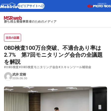
モビリアサイトへ
勝ち残る整備事業者のためのメディア
注目の話題
OBD検査100万台突破、不適合あり率は
2.7% 第7回モニタリング会合の全議題
を解説
#OBD検査
#OBD検査モニタリング会合
#スキャンツール補助金
武井 宏樹
2026.06.30