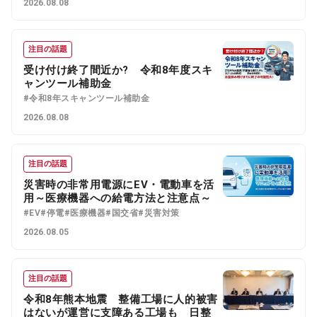
2026.08.08
注目の話題
受け付け終了間近か? 令和8年度スキ
ャンツール補助金
#令和8年スキャンツール補助金
2026.08.08
注目の話題
災害時の非常用電源にEV・電動車を活
用～医療機器への給電方法と注意点～
#EV
#停電
#医療機器
#国交省
#災害対策
2026.08.05
注目の話題
令和8年熊本地震 整備工場に人的被害
はないが運営に支障ある工場も 日整