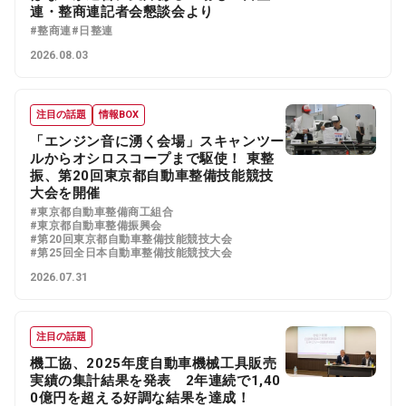
連・整商連記者会懇談会より
#整商連
#日整連
2026.08.03
注目の話題
情報BOX
「エンジン音に湧く会場」スキャンツー
ルからオシロスコープまで駆使！ 東整
振、第20回東京都自動車整備技能競技
大会を開催
#東京都自動車整備商工組合
#東京都自動車整備振興会
#第20回東京都自動車整備技能競技大会
#第25回全日本自動車整備技能競技大会
2026.07.31
注目の話題
機工協、2025年度自動車機械工具販売
実績の集計結果を発表 2年連続で1,40
0億円を超える好調な結果を達成！