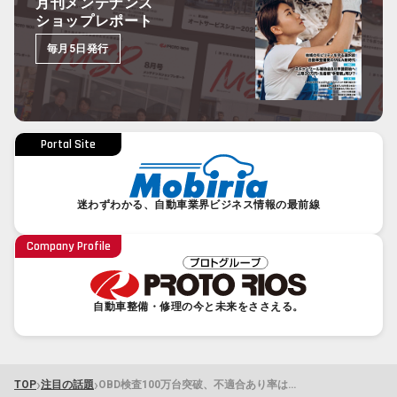
月刊メンテナンス
ショップレポート
毎月5日発行
Portal Site
迷わずわかる、自動車業界ビジネス情報の最前線
Company Profile
自動車整備・修理の今と未来をささえる。
›
›
TOP
注目の話題
OBD検査100万台突破、不適合あり率は2.7% 第7回モニタリング会合の全議題を解説