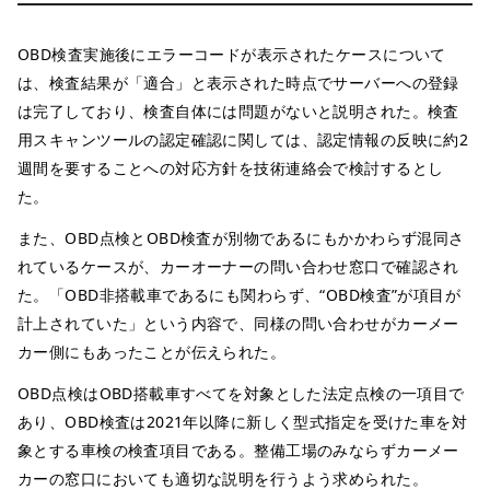
OBD検査実施後にエラーコードが表示されたケースについて
は、検査結果が「適合」と表示された時点でサーバーへの登録
は完了しており、検査自体には問題がないと説明された。検査
用スキャンツールの認定確認に関しては、認定情報の反映に約2
週間を要することへの対応方針を技術連絡会で検討するとし
た。
また、OBD点検とOBD検査が別物であるにもかかわらず混同さ
れているケースが、カーオーナーの問い合わせ窓口で確認され
た。「OBD非搭載車であるにも関わらず、“OBD検査”が項目が
計上されていた」という内容で、同様の問い合わせがカーメー
カー側にもあったことが伝えられた。
OBD点検はOBD搭載車すべてを対象とした法定点検の一項目で
あり、OBD検査は2021年以降に新しく型式指定を受けた車を対
象とする車検の検査項目である。整備工場のみならずカーメー
カーの窓口においても適切な説明を行うよう求められた。