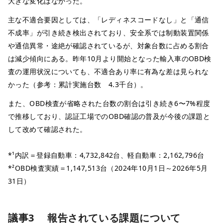
大きな変化はなかった。
主な不適合要因としては、「レディネスコードなし」と「通信
不成率」が引き続き検出されており、安全系では制動装置関係
や通信異常・途絶が確認されているが、対象台数に占める割合
は減少傾向にある。昨年10月より開始となった輸入車のOBD検
査の運用状況についても、不適合あり率に有為な差は見られな
かった（参考：累計実施台数 4.3千台）。
また、OBD検査が省略された台数の割合は引き続き6〜7%程度
で推移しており、認証工場でのOBD確認の普及が今後の課題と
して改めて確認された。
*¹内訳＝登録自動車：4,732,842台、軽自動車：2,162,796台
*²OBD検査実績＝1,147,513台（2024年10月1日～2026年5月
31日）
議事3 報告されている課題について