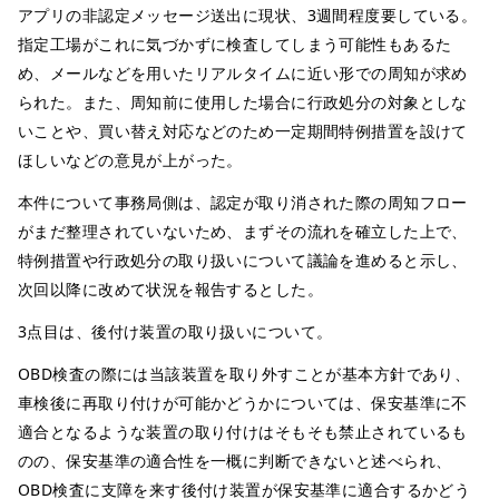
アプリの非認定メッセージ送出に現状、3週間程度要している。
指定工場がこれに気づかずに検査してしまう可能性もあるた
め、メールなどを用いたリアルタイムに近い形での周知が求め
られた。また、周知前に使用した場合に行政処分の対象としな
いことや、買い替え対応などのため一定期間特例措置を設けて
ほしいなどの意見が上がった。
本件について事務局側は、認定が取り消された際の周知フロー
がまだ整理されていないため、まずその流れを確立した上で、
特例措置や行政処分の取り扱いについて議論を進めると示し、
次回以降に改めて状況を報告するとした。
3点目は、後付け装置の取り扱いについて。
OBD検査の際には当該装置を取り外すことが基本方針であり、
車検後に再取り付けが可能かどうかについては、保安基準に不
適合となるような装置の取り付けはそもそも禁止されているも
のの、保安基準の適合性を一概に判断できないと述べられ、
OBD検査に支障を来す後付け装置が保安基準に適合するかどう