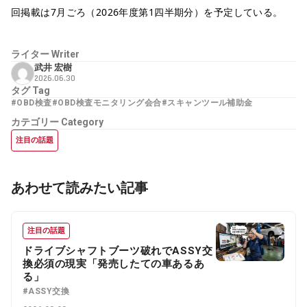
回掲載は7月ごろ（2026年度第1四半期分）を予定している。
ライター
Writer
武井 宏樹
2026.06.30
タグ
Tag
#OBD検査
#OBD検査モニタリング会合
#スキャンツール補助金
カテゴリー
Category
注目の話題
あわせて読みたい記事
注目の話題
ドライブシャフトブーツ破れでASSY交
換必須の現実「発売したての車あるあ
る」
#ASSY交換