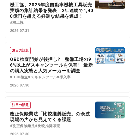
機工協、2025年度自動車機械工具販売
実績の集計結果を発表 2年連続で1,40
0億円を超える好調な結果を達成！
#機工協
2026.07.31
注目の話題
OBD検査開始が後押し? 整備工場の9
6%以上がスキャンツールを保有! 最新
の購入実態と人気メーカーを調査
#OBD検査
#スキャンツール
#導入率
2026.07.30
注目の話題
改正保険業法「比較推奨販売」の余波
現場の声から見えてくる課題
#改正保険業法
#比較推奨販売
2026.07.30