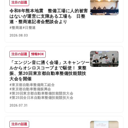
注目の話題
令和8年熊本地震 整備工場に人的被害
はないが運営に支障ある工場も 日整
連・整商連記者会懇談会より
#整商連
#日整連
2026.08.03
注目の話題
情報BOX
「エンジン音に湧く会場」スキャンツー
ルからオシロスコープまで駆使！ 東整
振、第20回東京都自動車整備技能競技
大会を開催
#東京都自動車整備商工組合
#東京都自動車整備振興会
#第20回東京都自動車整備技能競技大会
#第25回全日本自動車整備技能競技大会
2026.07.31
注目の話題