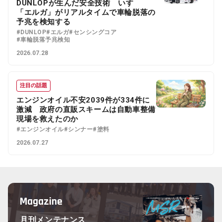
DUNLOPが生んだ安全技術 いすゞ
「エルガ」がリアルタイムで車輪脱落の
予兆を検知する
#DUNLOP
#エルガ
#センシングコア
#車輪脱落予兆検知
2026.07.28
注目の話題
エンジンオイル不安2039件が334件に
激減 政府の直販スキームは自動車整備
現場を救えたのか
#エンジンオイル
#シンナー
#塗料
2026.07.27
Magazine
月刊メンテナンス