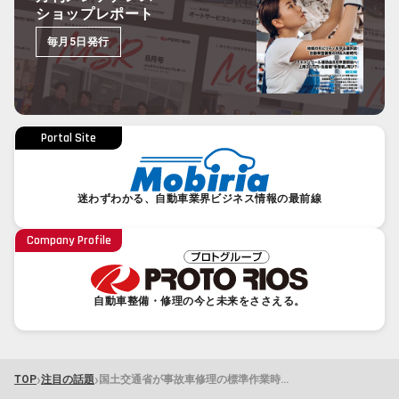
ショップレポート
毎月5日発行
Portal Site
迷わずわかる、自動車業界ビジネス情報の最前線
Company Profile
自動車整備・修理の今と未来をささえる。
›
›
TOP
注目の話題
国土交通省が事故車修理の標準作業時間を調査～鈑金作業でCAB工数が自研指数を上回る傾向～