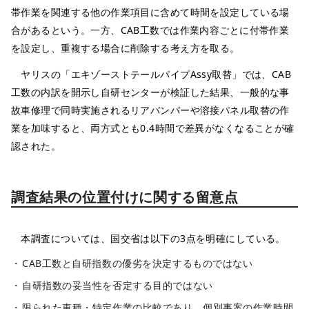
帯作業を関連する他の作業項目に含めて時間を設定している場
合があるという。一方、CAB工数では作業内容ごとに付帯作業
を設定し、重複する場合に削除する考え方を取る。
ヤリスの「エキゾーストテールパイプAssy取替」では、CAB
工数の内訳を開示し自研センターが検証した結果、一般的な事
故車修理で同時実施されるリアバンパーや溶接パネル取替の作
業を加味すると、両方式とも0.4時間で差異がなくなることが確
認された。
調査結果の位置付けに関する留意点
本調査については、国交省は以下の3点を明確にしている。
CAB工数と自研指数の優劣を決定するものではない
自研指数の妥当性を否定する目的ではない
限られた車種・特定作業の比較であり、個別事案の作業時間