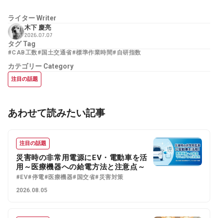
ライター
Writer
木下 慶亮
2026.07.07
タグ
Tag
#CAB工数
#国土交通省
#標準作業時間
#自研指数
カテゴリー
Category
注目の話題
あわせて読みたい記事
注目の話題
災害時の非常用電源にEV・電動車を活
用～医療機器への給電方法と注意点～
#EV
#停電
#医療機器
#国交省
#災害対策
2026.08.05