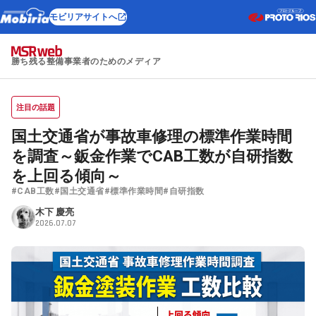
モビリアサイトへ
勝ち残る整備事業者のためのメディア
注目の話題
国土交通省が事故車修理の標準作業時間
を調査～鈑金作業でCAB工数が自研指数
を上回る傾向～
#CAB工数
#国土交通省
#標準作業時間
#自研指数
木下 慶亮
2026.07.07