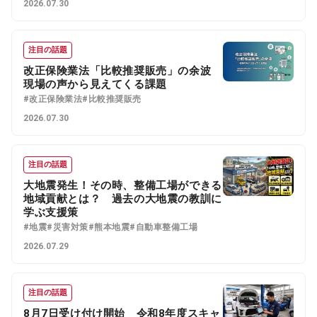
2026.07.30
注目の話題
改正保険業法「比較推奨販売」の余波
現場の声から見えてくる課題
#改正保険業法
#比較推奨販売
2026.07.30
注目の話題
大地震発生！その時、整備工場ができる
地域貢献とは？ 過去の大地震の教訓に
学ぶ支援策
#地震
#災害対策
#熊本地震
#自動車整備工場
2026.07.29
注目の話題
8月7日受け付け開始 令和8年度スキャ