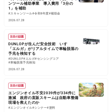
ンツール補助事業 導入費用「3分の
1」を補助
#スキャンツール
#令和8年度
#補助金
2026.07.28
注目の話題
DUNLOPが生んだ安全技術 いすゞ
「エルガ」がリアルタイムで車輪脱落の
予兆を検知する
#DUNLOP
#エルガ
#センシングコア
#車輪脱落予兆検知
2026.07.28
注目の話題
エンジンオイル不安2039件が334件に
激減 政府の直販スキームは自動車整備
現場を救えたのか
#エンジンオイル
#シンナー
#塗料