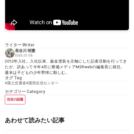
ライター
Writer
長谷川 明憲
2026.07.08
2012年入社。入社以来、鈑金塗装を主軸にした記者活動を行ってき
たが、訳あって今年4月に整備メディアMSRwebの編集長に就任。
週末は子どもの少年野球に勤しむ。
タグ
Tag
#国土交通省
#国民生活センター
カテゴリー
Category
注目の話題
あわせて読みたい記事