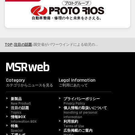
自動車整備・修理の今と未来をささえる。
›
›
TOP
注目の話題
国交省がパワーウインドによる幼児の挟み込み事故を注意喚起 この3年で2件の重篤事例を確認
Category
Legal Information
カテゴリからニュースを見る
ご利用にあたって
新製品
プライバシーポリシー
New Product
Privacy Policy
注目の話題
個人情報の取扱いについて
Topics
Handling of personal 
情報BOX
information
Information BOX
利用規約
特集
Terms of Use
Special
広告掲載のご案内
工場ルポ