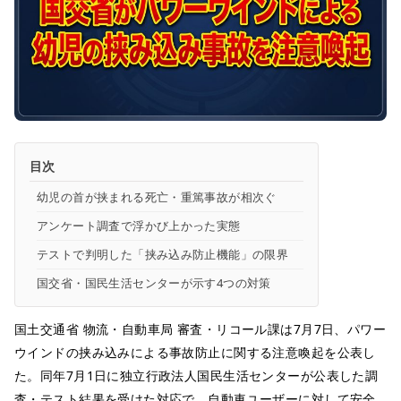
目次
幼児の首が挟まれる死亡・重篤事故が相次ぐ
アンケート調査で浮かび上かった実態
テストで判明した「挟み込み防止機能」の限界
国交省・国民生活センターが示す4つの対策
国土交通省 物流・自動車局 審査・リコール課は7月7日、パワー
ウインドの挟み込みによる事故防止に関する注意喚起を公表し
た。同年7月1日に独立行政法人国民生活センターが公表した調
査・テスト結果を受けた対応で、自動車ユーザーに対して安全