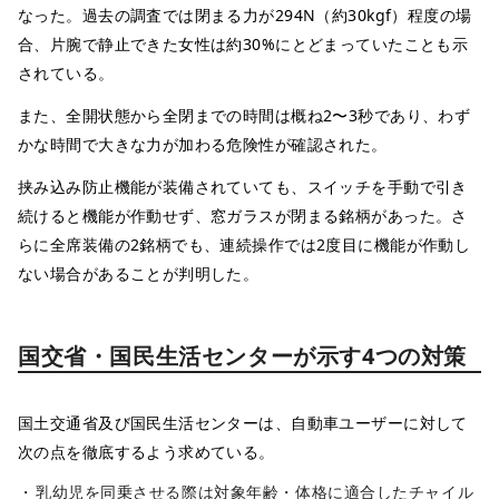
なった。過去の調査では閉まる力が294N（約30kgf）程度の場
合、片腕で静止できた女性は約30%にとどまっていたことも示
されている。
また、全開状態から全閉までの時間は概ね2〜3秒であり、わず
かな時間で大きな力が加わる危険性が確認された。
挟み込み防止機能が装備されていても、スイッチを手動で引き
続けると機能が作動せず、窓ガラスが閉まる銘柄があった。さ
らに全席装備の2銘柄でも、連続操作では2度目に機能が作動し
ない場合があることが判明した。
国交省・国民生活センターが示す4つの対策
国土交通省及び国民生活センターは、自動車ユーザーに対して
次の点を徹底するよう求めている。
乳幼児を同乗させる際は対象年齢・体格に適合したチャイル