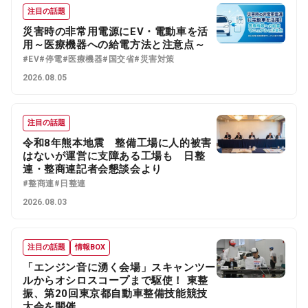
注目の話題
災害時の非常用電源にEV・電動車を活
用～医療機器への給電方法と注意点～
#EV
#停電
#医療機器
#国交省
#災害対策
2026.08.05
注目の話題
令和8年熊本地震 整備工場に人的被害
はないが運営に支障ある工場も 日整
連・整商連記者会懇談会より
#整商連
#日整連
2026.08.03
注目の話題
情報BOX
「エンジン音に湧く会場」スキャンツー
ルからオシロスコープまで駆使！ 東整
振、第20回東京都自動車整備技能競技
大会を開催