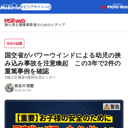
モビリアサイトへ
勝ち残る整備事業者のためのメディア
注目の話題
国交省がパワーウインドによる幼児の挟
み込み事故を注意喚起 この3年で2件の
重篤事例を確認
#国土交通省
#国民生活センター
長谷川 明憲
2026.07.08