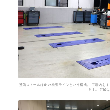
整備ストールは6つ+検査ラインという構成。 工場内を
約し。昇降