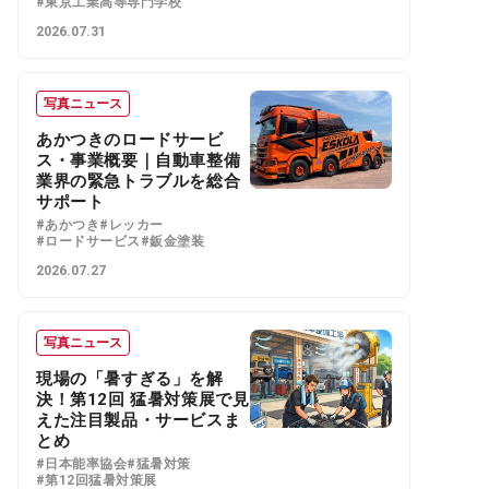
#東京工業高等専門学校
2026.07.31
写真ニュース
あかつきのロードサービ
ス・事業概要｜自動車整備
業界の緊急トラブルを総合
サポート
#あかつき
#レッカー
#ロードサービス
#鈑金塗装
2026.07.27
写真ニュース
現場の「暑すぎる」を解
決！第12回 猛暑対策展で見
えた注目製品・サービスま
とめ
#日本能率協会
#猛暑対策
#第12回猛暑対策展