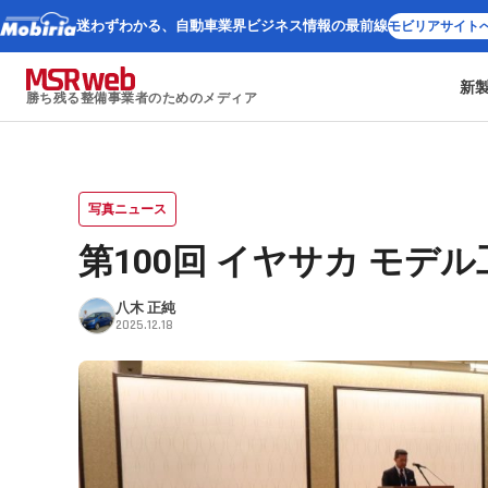
迷わずわかる、
自動車業界ビジネス情報の最前線
モビリアサイト
新
勝ち残る整備事業者のためのメディア
写真ニュース
第100回 イヤサカ モデ
八木 正純
2025.12.18