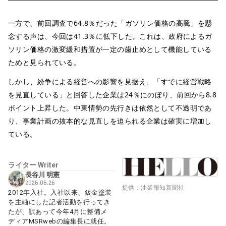
一方で、前回調査で64.8％だった「ガソリン価格の高騰」を懸
念する声は、今回は41.3％に低下した。これは、政府によるガ
ソリン価格の激変緩和措置が一定の歯止めとして機能している
ためと見られている。
しかし、紛争による経営への影響を見据え、「すでに経営戦略
を見直している」と回答した企業は24％にのぼり、前回から8.8
ポイント上昇した。中東情勢の先行きは依然として不透明であ
り、事業計画の抜本的な見直しを迫られる企業は確実に増加し
ている。
ライター
Writer
長谷川 明憲
2026.06.26
提供：油業報知新聞社
2012年入社。入社以来、鈑金塗装
を主軸にした記者活動を行ってき
たが、訳あって今年4月に整備メ
ディアMSRwebの編集長に就任。