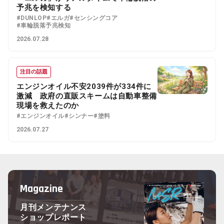
予兆を検知する
#DUNLOP
#エルガ
#センシングコア
#車輪脱落予兆検知
2026.07.28
注目の話題
エンジンオイル不安2039件が334件に
激減 政府の直販スキームは自動車整備
現場を救えたのか
#エンジンオイル
#シンナー
#塗料
2026.07.27
Magazine
月刊メンテナンス
ショップレポート