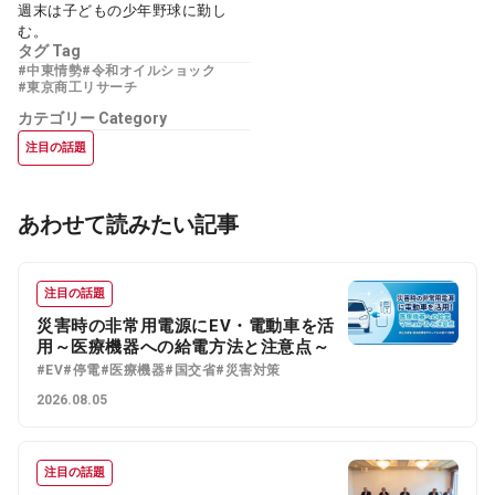
週末は子どもの少年野球に勤し
む。
タグ
Tag
#中東情勢
#令和オイルショック
#東京商工リサーチ
カテゴリー
Category
注目の話題
あわせて読みたい記事
注目の話題
災害時の非常用電源にEV・電動車を活
用～医療機器への給電方法と注意点～
#EV
#停電
#医療機器
#国交省
#災害対策
2026.08.05
注目の話題