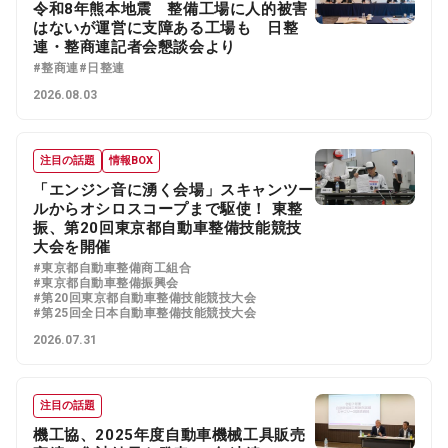
令和8年熊本地震 整備工場に人的被害
はないが運営に支障ある工場も 日整
連・整商連記者会懇談会より
#整商連
#日整連
2026.08.03
注目の話題
情報BOX
「エンジン音に湧く会場」スキャンツー
ルからオシロスコープまで駆使！ 東整
振、第20回東京都自動車整備技能競技
大会を開催
#東京都自動車整備商工組合
#東京都自動車整備振興会
#第20回東京都自動車整備技能競技大会
#第25回全日本自動車整備技能競技大会
2026.07.31
注目の話題
機工協、2025年度自動車機械工具販売