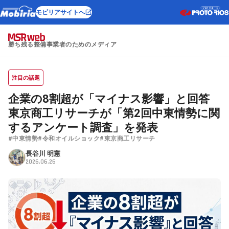
モビリアサイトへ
勝ち残る整備事業者のためのメディア
注目の話題
企業の8割超が「マイナス影響」と回答
東京商工リサーチが「第2回中東情勢に関
するアンケート調査」を発表
#中東情勢
#令和オイルショック
#東京商工リサーチ
長谷川 明憲
2026.06.26