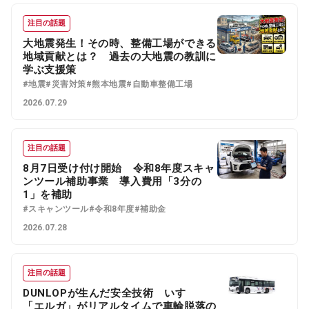
注目の話題
大地震発生！その時、整備工場ができる
地域貢献とは？ 過去の大地震の教訓に
学ぶ支援策
#地震
#災害対策
#熊本地震
#自動車整備工場
2026.07.29
注目の話題
8月7日受け付け開始 令和8年度スキャ
ンツール補助事業 導入費用「3分の
1」を補助
#スキャンツール
#令和8年度
#補助金
2026.07.28
注目の話題
DUNLOPが生んだ安全技術 いすゞ
「エルガ」がリアルタイムで車輪脱落の