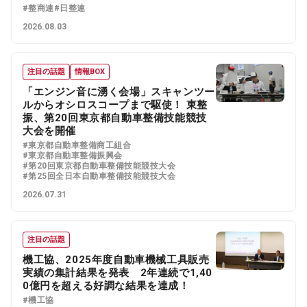
#整商連
#日整連
2026.08.03
注目の話題
情報BOX
「エンジン音に湧く会場」スキャンツー
ルからオシロスコープまで駆使！ 東整
振、第20回東京都自動車整備技能競技
大会を開催
#東京都自動車整備商工組合
#東京都自動車整備振興会
#第20回東京都自動車整備技能競技大会
#第25回全日本自動車整備技能競技大会
2026.07.31
注目の話題
機工協、2025年度自動車機械工具販売
実績の集計結果を発表 2年連続で1,40
0億円を超える好調な結果を達成！
#機工協