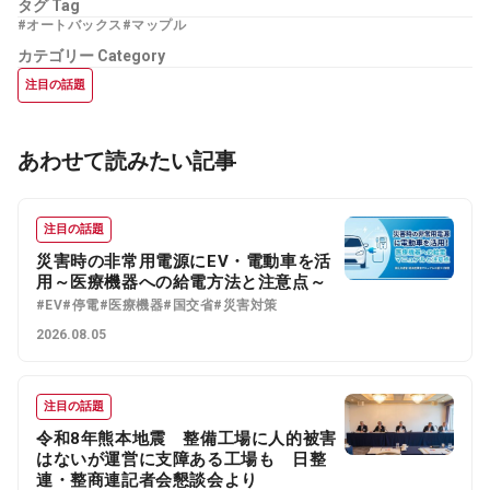
タグ
Tag
#オートバックス
#マップル
カテゴリー
Category
注目の話題
あわせて読みたい記事
注目の話題
災害時の非常用電源にEV・電動車を活
用～医療機器への給電方法と注意点～
#EV
#停電
#医療機器
#国交省
#災害対策
2026.08.05
注目の話題
令和8年熊本地震 整備工場に人的被害
はないが運営に支障ある工場も 日整
連・整商連記者会懇談会より