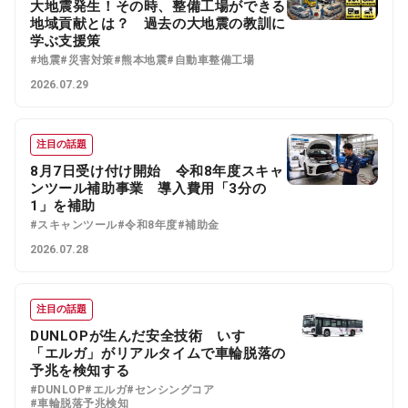
大地震発生！その時、整備工場ができる
地域貢献とは？ 過去の大地震の教訓に
学ぶ支援策
#地震
#災害対策
#熊本地震
#自動車整備工場
2026.07.29
注目の話題
8月7日受け付け開始 令和8年度スキャ
ンツール補助事業 導入費用「3分の
1」を補助
#スキャンツール
#令和8年度
#補助金
2026.07.28
注目の話題
DUNLOPが生んだ安全技術 いすゞ
「エルガ」がリアルタイムで車輪脱落の
予兆を検知する
#DUNLOP
#エルガ
#センシングコア
#車輪脱落予兆検知