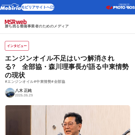
モビリアサイトへ
勝ち残る整備事業者のためのメディア
インタビュー
エンジンオイル不足はいつ解消され
る? 全部協・森川理事長が語る中東情勢
の現状
#エンジンオイル
#中東情勢
#全部協
八木 正純
2026.06.29