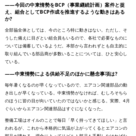
――今回の中東情勢をBCP（事業継続計画）案件と捉
え、組合としてBCP作成を推進するような動きはある
か?
全部協全体としては、今のところ特に動きはない。ただし、そ
うした備えに目ざとい組合員もいるので、各社で必要なものに
ついては備蓄しているようだ。本部から言われずとも自主的に
取り組んでいる部品商が多数いることについては、ひと安心し
ている。
――中東情勢による供給不足のほかに懸念事項は?
毎年暑くなるのが早くなっているので、エアコン関連部品の動
き出しが早くなっている。中東情勢がなければ、むしろそちら
のほうに皆の目が向いていたのではないかと感じる。実際、4月
ぐらいからエアコン関連部品はすぐになくなった。
整備工場はオイルのことで毎日「早く持ってきてほしい」と言
われるが、これから本格的に気温が上がってくるとエアコンの
部品が壊れる。場合によってリビルト部品も手配しなければな