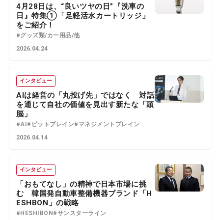
4月28日は、“良いツヤの日”『洗車の
日』特集①「足軽活水カートリッジ」
をご紹介！
#グッズ類/カー用品/他
2026.04.24
インタビュー
AIは経営の「丸投げ先」ではなく 対話
を通じて自社の価値を見出す新たな「頭
脳」
#AI
#ピットブレイン
#マネジメントブレイン
2026.04.14
インタビュー
「おもてなし」の精神で日本市場に挑
む 韓国発自動車整備機器ブランド「H
ESHBON」の戦略
#HESHIBON
#サンスターライン