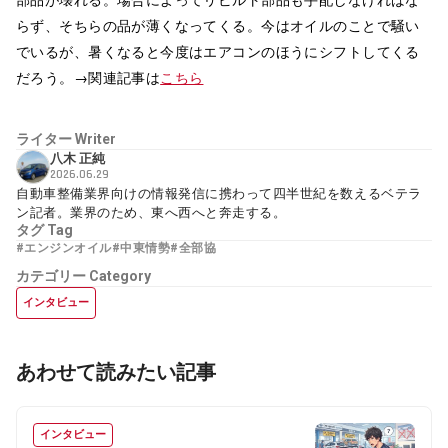
らず、そちらの品が薄くなってくる。今はオイルのことで騒い
でいるが、暑くなると今度はエアコンのほうにシフトしてくる
だろう。→関連記事は
こちら
ライター
Writer
八木 正純
2026.06.29
自動車整備業界向けの情報発信に携わって四半世紀を数えるベテラ
ン記者。業界のため、東へ西へと奔走する。
タグ
Tag
#エンジンオイル
#中東情勢
#全部協
カテゴリー
Category
インタビュー
あわせて読みたい記事
インタビュー