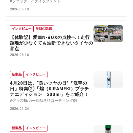
#ソニック・イクイップメント
2026.06.19
インタビュー
注目の話題
【体験記】愛車N-BOXの点検へ！走行
距離が少なくても油断できないタイヤの
盲点
2026.06.16
新製品
インタビュー
4月28日は、“良いツヤの日”『洗車の
日』特集②「煌（KIRAMEKI）プラチ
ナエディション 200ml」をご紹介！
#グッズ類/カー用品/他
#コーティング剤
2026.04.24
新製品
インタビュー