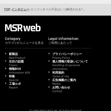
›
›
TOP
インタビュー
エンジンオイル不足はいつ解消される? 全部協・森川理事長が語る中東情勢の現状
Category
Legal Information
カテゴリからニュースを見る
ご利用にあたって
新製品
プライバシーポリシー
New Product
Privacy Policy
注目の話題
個人情報の取扱いについて
Topics
Handling of personal 
情報BOX
information
Information BOX
利用規約
特集
Terms of Use
Special
広告掲載のご案内
工場ルポ
Media
Report
お問い合わせ
Contact
(C) 2026 PROTO-RIOS INC. All Rights Reserved.