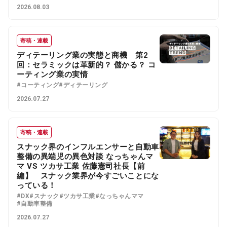
2026.08.03
寄稿・連載
ディテーリング業の実態と商機 第2
回：セラミックは革新的？ 儲かる？ コ
ーティング業の実情
#コーティング
#ディテーリング
2026.07.27
寄稿・連載
スナック界のインフルエンサーと自動車
整備の異端児の異色対談 なっちゃんマ
マ VS ツカサ工業 佐藤憲司社長【前
編】 スナック業界が今すごいことにな
っている！
#DX
#スナック
#ツカサ工業
#なっちゃんママ
#自動車整備
2026.07.27