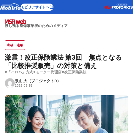
モビリアサイトへ
勝ち残る整備事業者のためのメディア
寄稿・連載
激震！改正保険業法 第3回 焦点となる
「比較推奨販売」の対策と備え
#「イロハ」方式
#モーター代理店
#改正保険業法
泉山 大（プロジェクトD）
2026.06.29