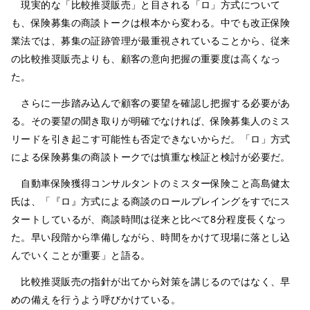
現実的な「比較推奨販売」と目される「ロ」方式について
も、保険募集の商談トークは根本から変わる。中でも改正保険
業法では、募集の証跡管理が最重視されていることから、従来
の比較推奨販売よりも、顧客の意向把握の重要度は高くなっ
た。
さらに一歩踏み込んで顧客の要望を確認し把握する必要があ
る。その要望の聞き取りが明確でなければ、保険募集人のミス
リードを引き起こす可能性も否定できないからだ。「ロ」方式
による保険募集の商談トークでは慎重な検証と検討が必要だ。
自動車保険獲得コンサルタントのミスター保険こと高島健太
氏は、「『ロ』方式による商談のロールプレイングをすでにス
タートしているが、商談時間は従来と比べて8分程度長くなっ
た。早い段階から準備しながら、時間をかけて現場に落とし込
んでいくことが重要」と語る。
比較推奨販売の指針が出てから対策を講じるのではなく、早
めの備えを行うよう呼びかけている。