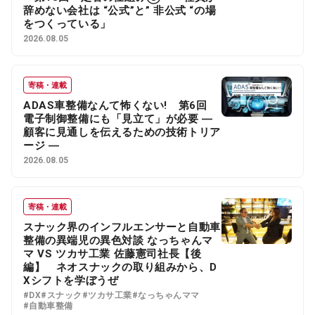
辞めない会社は “公式”と” 非公式 “の場
をつくっている」
2026.08.05
寄稿・連載
ADAS車整備なんて怖くない! 第6回
電子制御整備にも「見立て」が必要 ―
顧客に見通しを伝えるための技術トリア
ージ ―
2026.08.05
寄稿・連載
スナック界のインフルエンサーと自動車
整備の異端児の異色対談 なっちゃんマ
マ VS ツカサ工業 佐藤憲司社長【後
編】 ネオスナックの取り組みから、D
Xシフトを学ぼうぜ
#DX
#スナック
#ツカサ工業
#なっちゃんママ
#自動車整備