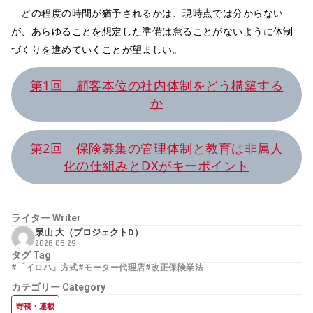
どの程度の時間が猶予されるかは、現時点では分からない
が、あらゆることを想定した準備は怠ることがないように体制
づくりを進めていくことが望ましい。
第1回 顧客本位の社内体制をどう構築する
か
第2回 保険募集の管理体制と教育は非属人
化の仕組みとDXがキーポイント
ライター
Writer
泉山 大（プロジェクトD）
2026.06.29
タグ
Tag
#「イロハ」方式
#モーター代理店
#改正保険業法
カテゴリー
Category
寄稿・連載