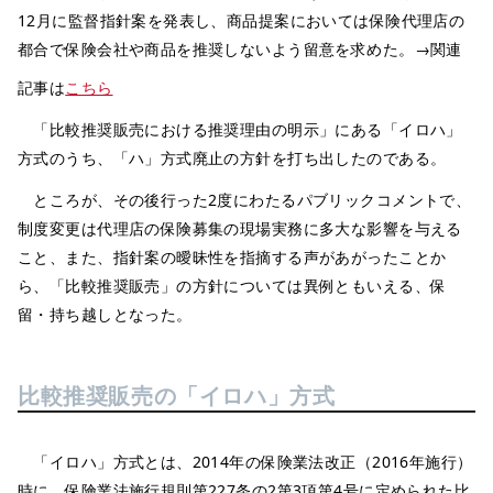
12月に監督指針案を発表し、商品提案においては保険代理店の
都合で保険会社や商品を推奨しないよう留意を求めた。→関連
記事は
こちら
「比較推奨販売における推奨理由の明示」にある「イロハ」
方式のうち、「ハ」方式廃止の方針を打ち出したのである。
ところが、その後行った2度にわたるパブリックコメントで、
制度変更は代理店の保険募集の現場実務に多大な影響を与える
こと、また、指針案の曖昧性を指摘する声があがったことか
ら、「比較推奨販売」の方針については異例ともいえる、保
留・持ち越しとなった。
比較推奨販売の「イロハ」方式
「イロハ」方式とは、2014年の保険業法改正（2016年施行）
時に、保険業法施行規則第227条の2第3項第4号に定められた比