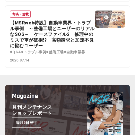
寄稿・連載
【MSRweb特設】自動車業界・トラブ
ル事例 ～整備工場とユーザーのリアル
なSOS～ ケースファイル2 修理中の
ミスで車が破損!? 高額請求と加速不良
に悩むユーザー
#Q&A
#トラブル事例
#整備工場
#自動車業界
2026.07.14
Magazine
月刊メンテナンス
ショップレポート
毎月5日発行