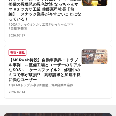
整備の異端児の異色対談 なっちゃんマ
マ VS ツカサ工業 佐藤憲司社長【前
編】 スナック業界が今すごいことにな
っている！
#DX
#スナック
#ツカサ工業
#なっちゃんママ
#自動車整備
2026.07.27
寄稿・連載
【MSRweb特設】自動車業界・トラブ
ル事例 ～整備工場とユーザーのリアル
なSOS～ ケースファイル2 修理中の
ミスで車が破損!? 高額請求と加速不良
に悩むユーザー
#Q&A
#トラブル事例
#整備工場
#自動車業界
2026.07.14