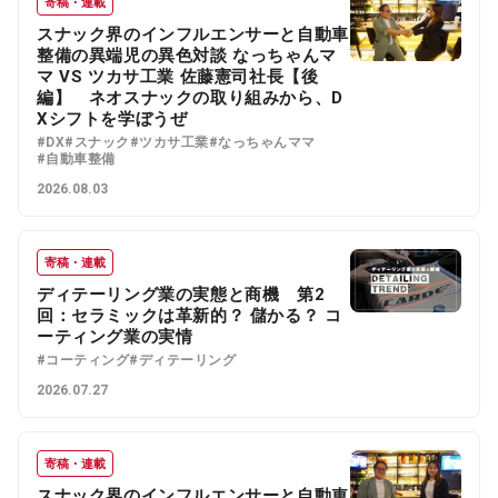
寄稿・連載
スナック界のインフルエンサーと自動車
整備の異端児の異色対談 なっちゃんマ
マ VS ツカサ工業 佐藤憲司社長【後
編】 ネオスナックの取り組みから、D
Xシフトを学ぼうぜ
#DX
#スナック
#ツカサ工業
#なっちゃんママ
#自動車整備
2026.08.03
寄稿・連載
ディテーリング業の実態と商機 第2
回：セラミックは革新的？ 儲かる？ コ
ーティング業の実情
#コーティング
#ディテーリング
2026.07.27
寄稿・連載
スナック界のインフルエンサーと自動車