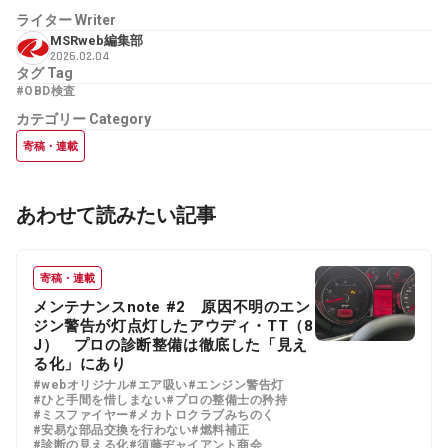
ライター
Writer
MSRweb編集部
2026.02.04
タグ
Tag
#OBD検査
カテゴリー
Category
寄稿・連載
あわせて読みたい記事
寄稿・連載
メンテナンスnote #2 原因不明のエン
ジン警告が灯点灯したアウディ・TT（8
J） プロの診断整備は徹底した「見え
る化」にあり
#webオリジナル
#エア吸い
#エンジン警告灯
#ひと手間を惜しまない
#プロの整備士の矜持
#ミスファイヤー
#メカトロクラブみちのく
#安易な部品交換を行わない
#燃料補正
#診断の見える化
#須藤ヂャイアント商会