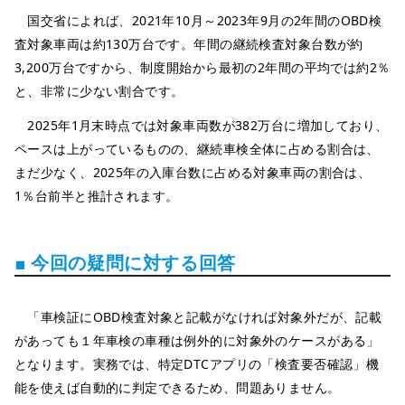
国交省によれば、2021年10月～2023年9月の2年間のOBD検
査対象車両は約130万台です。年間の継続検査対象台数が約
3,200万台ですから、制度開始から最初の2年間の平均では約2％
と、非常に少ない割合です。
2025年1月末時点では対象車両数が382万台に増加しており、
ペースは上がっているものの、継続車検全体に占める割合は、
まだ少なく、2025年の入庫台数に占める対象車両の割合は、
1％台前半と推計されます。
■ 今回の疑問に対する回答
「車検証にOBD検査対象と記載がなければ対象外だが、記載
があっても１年車検の車種は例外的に対象外のケースがある」
となります。実務では、特定DTCアプリの「検査要否確認」機
能を使えば自動的に判定できるため、問題ありません。