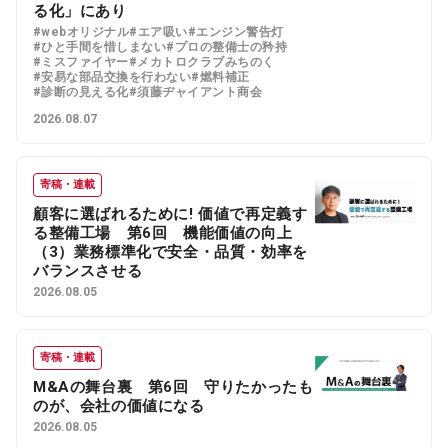
る化」にあり
#webオリジナル
#エア吸い
#エンジン警告灯
#ひと手間を惜しまない
#プロの整備士の矜持
#ミスファイヤー
#メカトロクラブみちのく
#安易な部品交換を行わない
#燃料補正
#診断の見える化
#須藤ヂャイアント商会
2026.08.07
寄稿・連載
顧客に選ばれるために! 価値で再定義す
る整備工場 第6回 機能価値の向上
（3）業務標準化で安全・品質・効率を
バランスさせる
2026.08.05
寄稿・連載
M&Aの舞台裏 第6回 守りたかったも
のが、会社の価値になる
2026.08.05