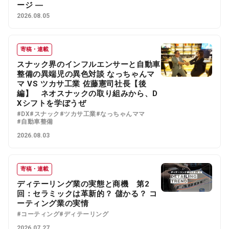
ージ ―
2026.08.05
寄稿・連載
スナック界のインフルエンサーと自動車
整備の異端児の異色対談 なっちゃんマ
マ VS ツカサ工業 佐藤憲司社長【後
編】 ネオスナックの取り組みから、D
Xシフトを学ぼうぜ
#DX
#スナック
#ツカサ工業
#なっちゃんママ
#自動車整備
2026.08.03
寄稿・連載
ディテーリング業の実態と商機 第2
回：セラミックは革新的？ 儲かる？ コ
ーティング業の実情
#コーティング
#ディテーリング
2026.07.27