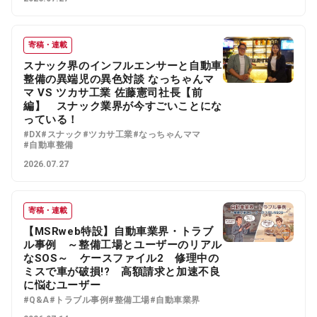
寄稿・連載
スナック界のインフルエンサーと自動車
整備の異端児の異色対談 なっちゃんマ
マ VS ツカサ工業 佐藤憲司社長【前
編】 スナック業界が今すごいことにな
っている！
#DX
#スナック
#ツカサ工業
#なっちゃんママ
#自動車整備
2026.07.27
寄稿・連載
【MSRweb特設】自動車業界・トラブ
ル事例 ～整備工場とユーザーのリアル
なSOS～ ケースファイル2 修理中の
ミスで車が破損!? 高額請求と加速不良
に悩むユーザー
#Q&A
#トラブル事例
#整備工場
#自動車業界