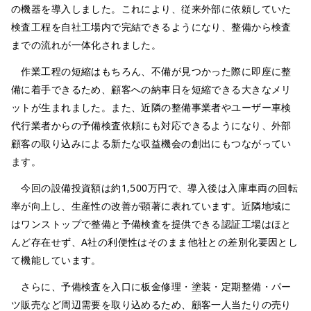
の機器を導入しました。これにより、従来外部に依頼していた
検査工程を自社工場内で完結できるようになり、整備から検査
までの流れが一体化されました。
作業工程の短縮はもちろん、不備が見つかった際に即座に整
備に着手できるため、顧客への納車日を短縮できる大きなメリ
ットが生まれました。また、近隣の整備事業者やユーザー車検
代行業者からの予備検査依頼にも対応できるようになり、外部
顧客の取り込みによる新たな収益機会の創出にもつながってい
ます。
今回の設備投資額は約1,500万円で、導入後は入庫車両の回転
率が向上し、生産性の改善が顕著に表れています。近隣地域に
はワンストップで整備と予備検査を提供できる認証工場はほと
んど存在せず、A社の利便性はそのまま他社との差別化要因とし
て機能しています。
さらに、予備検査を入口に板金修理・塗装・定期整備・パー
ツ販売など周辺需要を取り込めるため、顧客一人当たりの売り