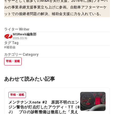
イザーとして数多くのM&Aを実行支援。2016年に(株)フォーバ
ルの事業承継支援事業立ち上げに参画。自動車アフターマーケ
ットでの後継者問題の解決、補助金支援に力を入れている。
ライター
Writer
MSRweb編集部
2026.03.16
タグ
Tag
#補助金
カテゴリー
Category
寄稿・連載
あわせて読みたい記事
寄稿・連載
メンテナンスnote #2 原因不明のエン
ジン警告が灯点灯したアウディ・TT（8
J） プロの診断整備は徹底した「見え