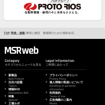
自動車整備・修理の今と未来をささえる。
›
›
TOP
寄稿・連載
事例と解説 整備業のための補助金活用講座 第10回 事例：整備と予備検査のワンストップ化
Category
Legal Information
カテゴリからニュースを見る
ご利用にあたって
新製品
プライバシーポリシー
New Product
Privacy Policy
注目の話題
個人情報の取扱いについて
Topics
Handling of personal 
情報BOX
information
Information BOX
利用規約
特集
Terms of Use
Special
広告掲載のご案内
工場ルポ
Media