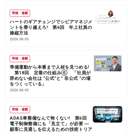
寄稿・連載
ハートのギアチェンジでシビアマネジメ
ントを乗り越えろ! 第6回 年上社員の
操縦方法
2026.08.05
寄稿・連載
準備運動から本番まで人材を見つめる!
第18回 定着の仕組み⑥ 「社員が
辞めない会社は “公式”と” 非公式 “の場
をつくっている」
2026.08.05
寄稿・連載
ADAS車整備なんて怖くない! 第6回
電子制御整備にも「見立て」が必要 ―
顧客に見通しを伝えるための技術トリア