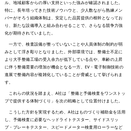
ル、地域顧客からの厚い支持といった強みが確認されました。
特に、長年培ってきた技術ノウハウと、少人数ながら熟練メン
バーがそろう組織体制は、安定した品質提供の根幹となってお
り、新たな設備導入と組み合わせることで、さらなる競争力強
化が期待されていました。
一方で、検査設備が整っていないことや人員体制の制約が弱
みとして浮き彫りとなりました。外部環境では、整備士不足に
より大手整備工場の受入余力が低下している点や、車齢の上昇
に伴う整備需要の増加が機会となる一方、EV・電子制御技術の
進展で整備内容が複雑化していることが脅威として挙げられま
す。
これらの状況を踏まえ、A社は「整備と予備検査をワンストッ
プで提供する体制づくり」を次の戦略として位置付けました。
こうした方針を実現するため、A社はものづくり補助金を活用
し、予備検査に必要なヘッドライトテスター、サイドスリッ
プ・ブレーキテスター、スピードメーター検査用ローラーなど