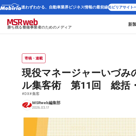
迷わずわかる、
自動車業界ビジネス情報の最前線
モビリアサイト
新
勝ち残る整備事業者のためのメディア
寄稿・連載
現役マネージャーいづみの
ル集客術 第11回 総括
#DX
#集客
MSRweb編集部
2026.03.17