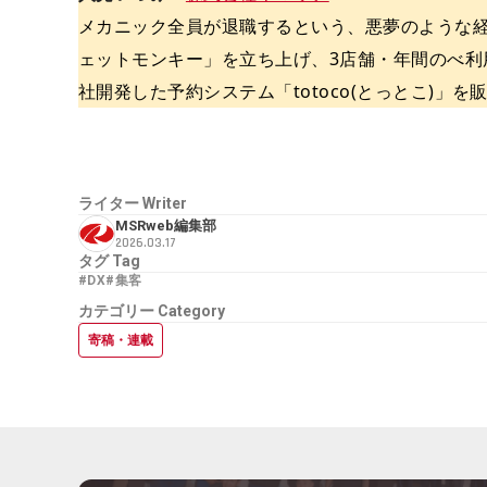
メカニック全員が退職するという、悪夢のような経
ェットモンキー」を立ち上げ、3店舗・年間のべ利用客
社開発した予約システム「totoco(とっとこ)」
ライター
Writer
MSRweb編集部
2026.03.17
タグ
Tag
#DX
#集客
カテゴリー
Category
寄稿・連載