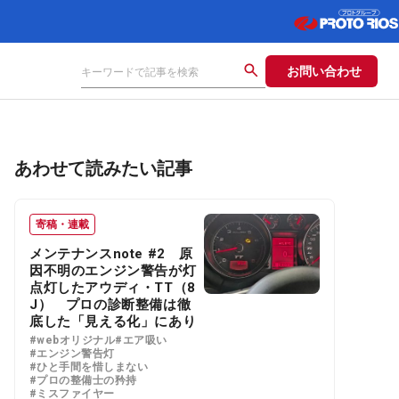
お問い合わせ
あわせて読みたい記事
寄稿・連載
メンテナンスnote #2 原
因不明のエンジン警告が灯
点灯したアウディ・TT（8
J） プロの診断整備は徹
底した「見える化」にあり
#webオリジナル
#エア吸い
#エンジン警告灯
#ひと手間を惜しまない
#プロの整備士の矜持
#ミスファイヤー