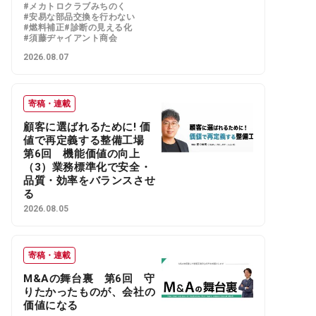
#メカトロクラブみちのく
#安易な部品交換を行わない
#燃料補正
#診断の見える化
#須藤ヂャイアント商会
2026.08.07
寄稿・連載
顧客に選ばれるために! 価
値で再定義する整備工場
第6回 機能価値の向上
（3）業務標準化で安全・
品質・効率をバランスさせ
る
2026.08.05
寄稿・連載
M&Aの舞台裏 第6回 守
りたかったものが、会社の
価値になる