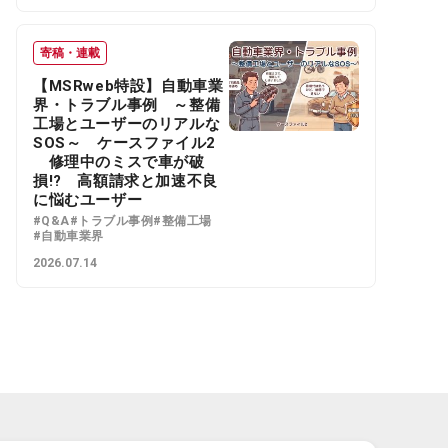
寄稿・連載
【MSRweb特設】自動車業
界・トラブル事例 ～整備
工場とユーザーのリアルな
SOS～ ケースファイル2
修理中のミスで車が破
損!? 高額請求と加速不良
に悩むユーザー
#Q&A
#トラブル事例
#整備工場
#自動車業界
2026.07.14