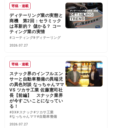
寄稿・連載
ディテーリング業の実態と
商機 第2回：セラミック
は革新的？ 儲かる？ コー
ティング業の実情
#コーティング
#ディテーリング
2026.07.27
寄稿・連載
スナック界のインフルエン
サーと自動車整備の異端児
の異色対談 なっちゃんママ
VS ツカサ工業 佐藤憲司社
長【前編】 スナック業界
が今すごいことになってい
る！
#DX
#スナック
#ツカサ工業
#なっちゃんママ
#自動車整備
2026.07.27