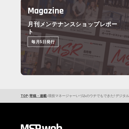
Magazine
月刊メンテナンスショップレポー
ト
毎月5日発行
›
›
TOP
寄稿・連載
現役マネージャーいづみのウチでもできた! デジタ