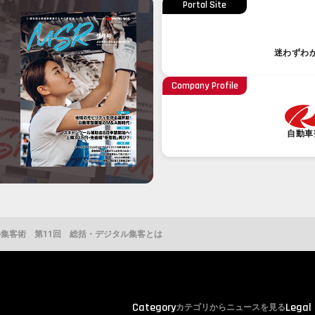
Portal Site
迷わずわ
Company Profile
自動車
ル集客術 第11回 総括・デジタル集客とは
Category
Legal
カテゴリからニュースを見る