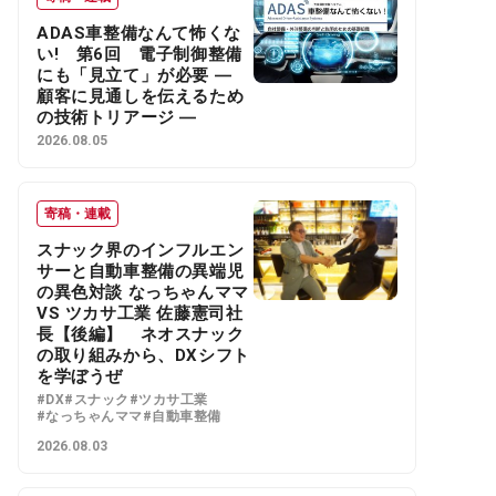
ADAS車整備なんて怖くな
い! 第6回 電子制御整備
にも「見立て」が必要 ―
顧客に見通しを伝えるため
の技術トリアージ ―
2026.08.05
寄稿・連載
スナック界のインフルエン
サーと自動車整備の異端児
の異色対談 なっちゃんママ
VS ツカサ工業 佐藤憲司社
長【後編】 ネオスナック
の取り組みから、DXシフト
を学ぼうぜ
#DX
#スナック
#ツカサ工業
#なっちゃんママ
#自動車整備
2026.08.03