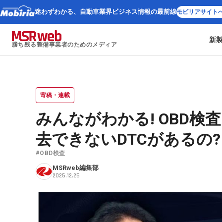
迷わずわかる、
自動車業界ビジネス情報の最前線
モビリアサイト
新
勝ち残る整備事業者のためのメディア
寄稿・連載
みんながわかる! OBD検
去できないDTCがあるの?
#OBD検査
MSRweb編集部
2025.12.25