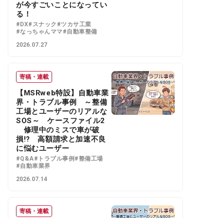
が今すごいことになってい
る！
#DX
#スナック
#ツカサ工業
#なっちゃんママ
#自動車整備
2026.07.27
寄稿・連載
【MSRweb特設】自動車業
界・トラブル事例 ～整備
工場とユーザーのリアルな
SOS～ ケースファイル2
修理中のミスで車が破
損!? 高額請求と加速不良
に悩むユーザー
#Q&A
#トラブル事例
#整備工場
#自動車業界
2026.07.14
寄稿・連載