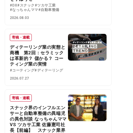
#DX
#スナック
#ツカサ工業
#なっちゃんママ
#自動車整備
2026.08.03
寄稿・連載
ディテーリング業の実態と
商機 第2回：セラミック
は革新的？ 儲かる？ コー
ティング業の実情
#コーティング
#ディテーリング
2026.07.27
寄稿・連載
スナック界のインフルエン
サーと自動車整備の異端児
の異色対談 なっちゃんママ
VS ツカサ工業 佐藤憲司社
長【前編】 スナック業界