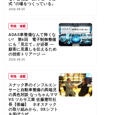
式 “の場をつくっている」
2026.08.05
寄稿・連載
ADAS車整備なんて怖くな
い! 第6回 電子制御整備
にも「見立て」が必要 ―
顧客に見通しを伝えるため
の技術トリアージ ―
2026.08.05
寄稿・連載
スナック界のインフルエン
サーと自動車整備の異端児
の異色対談 なっちゃんママ
VS ツカサ工業 佐藤憲司社
長【後編】 ネオスナック
の取り組みから、DXシフト
を学ぼうぜ