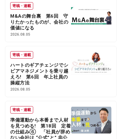
寄稿・連載
M&Aの舞台裏 第6回 守
りたかったものが、会社の
価値になる
2026.08.05
寄稿・連載
ハートのギアチェンジでシ
ビアマネジメントを乗り越
えろ! 第6回 年上社員の
操縦方法
2026.08.05
寄稿・連載
準備運動から本番まで人材
を見つめる! 第18回 定着
の仕組み⑥ 「社員が辞め
ない会社は “公式”と” 非公