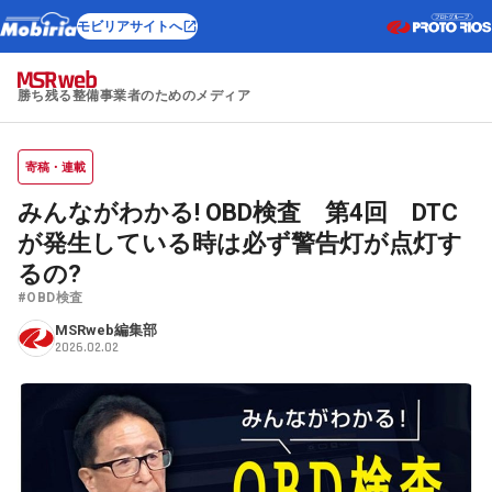
モビリアサイトへ
勝ち残る整備事業者のためのメディア
寄稿・連載
みんながわかる! OBD検査 第4回 DTC
が発生している時は必ず警告灯が点灯す
るの?
#OBD検査
MSRweb編集部
2026.02.02