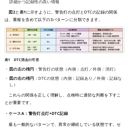
詳細かつ記録性の高い情報
図2
と
表1
に示すように、警告灯の点灯とDTCの記録の関係
は、重複を含めて以下の3パターンに分類できます。
表1 DTC消去の可否
図の左の楕円
：警告灯の状態（内側：点灯／外側：消灯）
図の右の楕円
：DTCの状態（内側：記録あり／外側：記録な
し）
これらの関係を正しく理解し、点検時に適切な判断を下すこ
とが重要です。
・ケースA：警告灯点灯+DTC記録
最も一般的なパターンで、異常が継続している状態です。セ