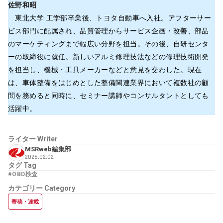
佐野和昭
東北大学 工学部卒業後、トヨタ自動車へ入社。アフターサー
ビス部門に配属され、品質管理からサービス企画・改善、部品
のマーケティングまで幅広い分野を担当。その後、自研センタ
ーの取締役に就任。新しいアルミ修理技法などの修理技術開発
を担当し、機械・工具メーカーなどと意見を交わした。現在
は、車体整備をはじめとした整備関連業界において複数社の顧
問を務めると同時に、セミナー講師やコンサルタントとしても
活躍中。
ライター
Writer
MSRweb編集部
2026.02.02
タグ
Tag
#OBD検査
カテゴリー
Category
寄稿・連載