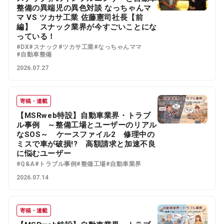
整備の異端児の異色対談 なっちゃんマ
マ VS ツカサ工業 佐藤憲司社長【前
編】 スナック業界が今すごいことにな
っている！
#DX
#スナック
#ツカサ工業
#なっちゃんママ
#自動車整備
2026.07.27
寄稿・連載
【MSRweb特設】自動車業界・トラブ
ル事例 ～整備工場とユーザーのリアル
なSOS～ ケースファイル2 修理中の
ミスで車が破損!? 高額請求と加速不良
に悩むユーザー
#Q&A
#トラブル事例
#整備工場
#自動車業界
2026.07.14
寄稿・連載