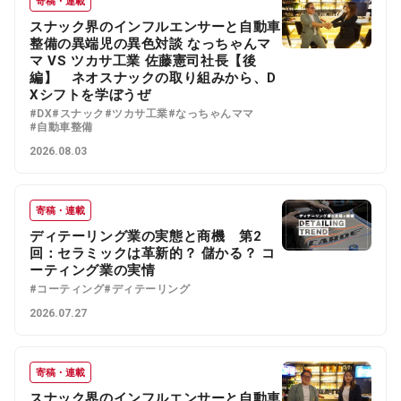
寄稿・連載
スナック界のインフルエンサーと自動車
整備の異端児の異色対談 なっちゃんマ
マ VS ツカサ工業 佐藤憲司社長【後
編】 ネオスナックの取り組みから、D
Xシフトを学ぼうぜ
#DX
#スナック
#ツカサ工業
#なっちゃんママ
#自動車整備
2026.08.03
寄稿・連載
ディテーリング業の実態と商機 第2
回：セラミックは革新的？ 儲かる？ コ
ーティング業の実情
#コーティング
#ディテーリング
2026.07.27
寄稿・連載
スナック界のインフルエンサーと自動車