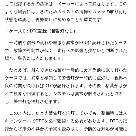
して記録するかの基準は、メーカーによって異なります。この
ような場合には、念のためガラス面の清掃やカメラの取り付け
状態を確認し、再発防止に努めることが重要です。
・ケースC：DTC記録（警告灯なし）
一時的な信号の乱れや軽微な異常がECUに記録されたケース
で、故障の可能性が低く、走行への影響も少ないと判断された
場合、警告灯は点灯しません。
たとえば、飛んできた枯葉が一時的にカメラ前に張り付いた
ケースでは、異常と検知して警告灯が一時的に点灯し、視界不
良の時間が長ければDTCが記録されます。その後、枯葉がはが
れて視界が回復すると、システムは異常が解消されたと判断
し、警告灯を消灯させます。
このように、たとえ警告灯が消灯していても、整備時にはス
キャンツールでDTCを必ず確認する必要があります。DTCの記
録から将来の不具合の予兆を読み取り、予防的な対応が可能に