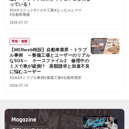
っている！
#DX
#スナック
#ツカサ工業
#なっちゃんママ
#自動車整備
2026.07.27
寄稿・連載
【MSRweb特設】自動車業界・トラブ
ル事例 ～整備工場とユーザーのリアル
なSOS～ ケースファイル2 修理中の
ミスで車が破損!? 高額請求と加速不良
に悩むユーザー
#Q&A
#トラブル事例
#整備工場
#自動車業界
2026.07.14
Magazine