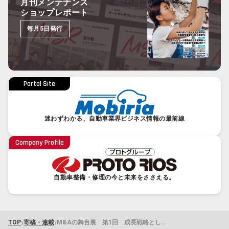
月刊メンテナンス
ショップレポート
毎月5日発行
Portal Site
迷わずわかる、自動車業界ビジネス情報の最前線
Company Profile
自動車整備・修理の今と未来をささえる。
›
›
TOP
寄稿・連載
M&Aの舞台裏 第1回 成長戦略としてのM&A～買い手企業が語る「決断の裏側」