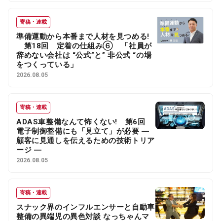
寄稿・連載
準備運動から本番まで人材を見つめる!
第18回 定着の仕組み⑥ 「社員が
辞めない会社は “公式”と” 非公式 “の場
をつくっている」
2026.08.05
寄稿・連載
ADAS車整備なんて怖くない! 第6回
電子制御整備にも「見立て」が必要 ―
顧客に見通しを伝えるための技術トリア
ージ ―
2026.08.05
寄稿・連載
スナック界のインフルエンサーと自動車
整備の異端児の異色対談 なっちゃんマ