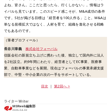
よね、皆さん。ここだと思ったら、行くしかない」。情報はラ
イバルも見ています。このスピード感こそが、M&A成功の条件
です。S社が掲げる目標は「経営者を100人作る」こと。M&Aは
単なる規模拡大ではなく、人材を育て、組織を進化させる戦略
でもあるのです。
（筆者プロフィール）
長谷川章義
株式会社フォーバル
信販会社の新規立ち上げに携わった後、独立して国内外に法人
を2社設立。約9年間にわたり、経営者としてEC事業、医療事
業、自動車事業などを展開。現在はフォーバルの事業承継支援
部で、中堅・中小企業の次の一手をサポートしている。
目次
｜
第2回へ >
ライター
Writer
MSRweb編集部
2026.04.02