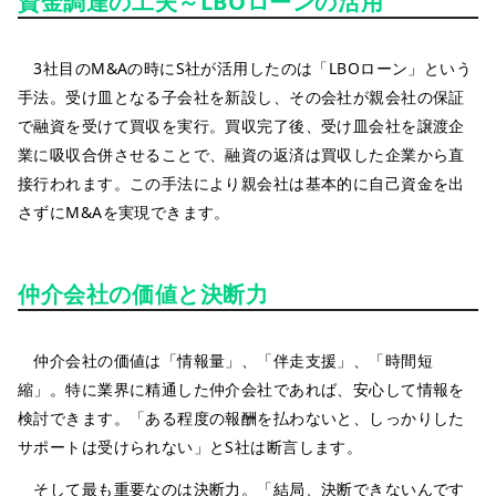
資金調達の工夫～LBOローンの活用
3社目のM&Aの時にS社が活用したのは「LBOローン」という
手法。受け皿となる子会社を新設し、その会社が親会社の保証
で融資を受けて買収を実行。買収完了後、受け皿会社を譲渡企
業に吸収合併させることで、融資の返済は買収した企業から直
接行われます。この手法により親会社は基本的に自己資金を出
さずにM&Aを実現できます。
仲介会社の価値と決断力
仲介会社の価値は「情報量」、「伴走支援」、「時間短
縮」。特に業界に精通した仲介会社であれば、安心して情報を
検討できます。「ある程度の報酬を払わないと、しっかりした
サポートは受けられない」とS社は断言します。
そして最も重要なのは決断力。「結局、決断できないんです