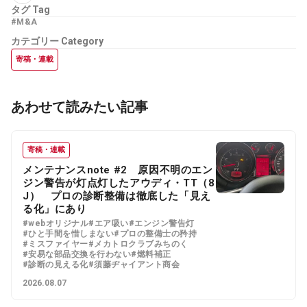
タグ
Tag
#M&A
カテゴリー
Category
寄稿・連載
あわせて読みたい記事
寄稿・連載
メンテナンスnote #2 原因不明のエン
ジン警告が灯点灯したアウディ・TT（8
J） プロの診断整備は徹底した「見え
る化」にあり
#webオリジナル
#エア吸い
#エンジン警告灯
#ひと手間を惜しまない
#プロの整備士の矜持
#ミスファイヤー
#メカトロクラブみちのく
#安易な部品交換を行わない
#燃料補正
#診断の見える化
#須藤ヂャイアント商会
2026.08.07