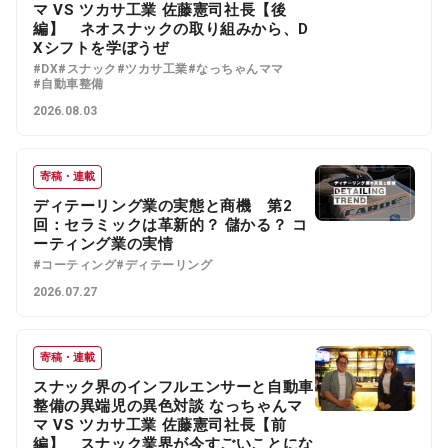
マ VS ツカサ工業 佐藤憲司社長【後
編】 ネオスナックの取り組みから、D
Xシフトを学ぼうぜ
#DX
#スナック
#ツカサ工業
#なっちゃんママ
#自動車整備
2026.08.03
寄稿・連載
ディテーリング業の実態と商機 第2
回：セラミックは革新的？ 儲かる？ コ
ーティング業の実情
#コーティング
#ディテーリング
2026.07.27
寄稿・連載
スナック界のインフルエンサーと自動車
整備の異端児の異色対談 なっちゃんマ
マ VS ツカサ工業 佐藤憲司社長【前
編】 スナック業界が今すごいことにな