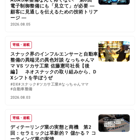
電子制御整備にも「見立て」が必要 ―
顧客に見通しを伝えるための技術トリア
ージ ―
2026.08.05
寄稿・連載
スナック界のインフルエンサーと自動車
整備の異端児の異色対談 なっちゃんマ
マ VS ツカサ工業 佐藤憲司社長【後
編】 ネオスナックの取り組みから、D
Xシフトを学ぼうぜ
#DX
#スナック
#ツカサ工業
#なっちゃんママ
#自動車整備
2026.08.03
寄稿・連載
ディテーリング業の実態と商機 第2
回：セラミックは革新的？ 儲かる？ コ
ーティング業の実情