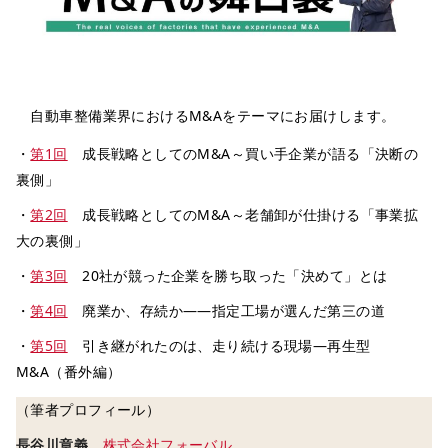
自動車整備業界におけるM&Aをテーマにお届けします。
・
第1回
成長戦略としてのM&A～買い手企業が語る「決断の
裏側」
・
第2回
成長戦略としてのM&A～老舗卸が仕掛ける「事業拡
大の裏側」
・
第3回
20社が競った企業を勝ち取った「決めて」とは
・
第4回
廃業か、存続か――指定工場が選んだ第三の道
・
第5回
引き継がれたのは、走り続ける現場―再生型
M&A（番外編）
（筆者プロフィール）
長谷川章義
株式会社フォーバル