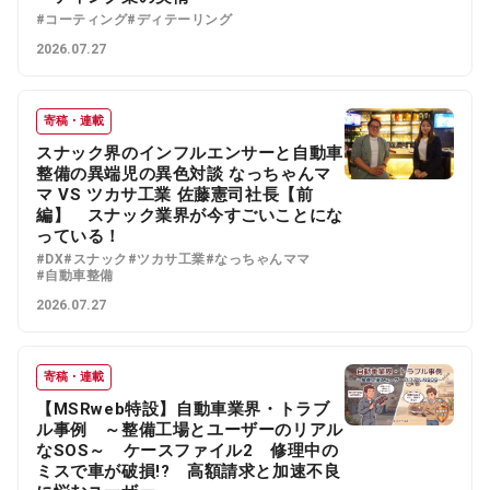
#コーティング
#ディテーリング
2026.07.27
寄稿・連載
スナック界のインフルエンサーと自動車
整備の異端児の異色対談 なっちゃんマ
マ VS ツカサ工業 佐藤憲司社長【前
編】 スナック業界が今すごいことにな
っている！
#DX
#スナック
#ツカサ工業
#なっちゃんママ
#自動車整備
2026.07.27
寄稿・連載
【MSRweb特設】自動車業界・トラブ
ル事例 ～整備工場とユーザーのリアル
なSOS～ ケースファイル2 修理中の
ミスで車が破損!? 高額請求と加速不良