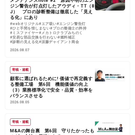
メンテナンスnote #2 原因不明のエン
ジン警告が灯点灯したアウディ・TT（8
J） プロの診断整備は徹底した「見え
る化」にあり
#webオリジナル
#エア吸い
#エンジン警告灯
#ひと手間を惜しまない
#プロの整備士の矜持
#ミスファイヤー
#メカトロクラブみちのく
#安易な部品交換を行わない
#燃料補正
#診断の見える化
#須藤ヂャイアント商会
2026.08.07
寄稿・連載
顧客に選ばれるために! 価値で再定義す
る整備工場 第6回 機能価値の向上
（3）業務標準化で安全・品質・効率を
バランスさせる
2026.08.05
寄稿・連載
M&Aの舞台裏 第6回 守りたかったも