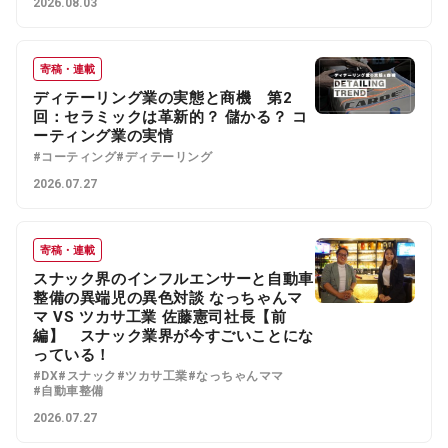
2026.08.03
寄稿・連載
ディテーリング業の実態と商機 第2
回：セラミックは革新的？ 儲かる？ コ
ーティング業の実情
#コーティング
#ディテーリング
2026.07.27
寄稿・連載
スナック界のインフルエンサーと自動車
整備の異端児の異色対談 なっちゃんマ
マ VS ツカサ工業 佐藤憲司社長【前
編】 スナック業界が今すごいことにな
っている！
#DX
#スナック
#ツカサ工業
#なっちゃんママ
#自動車整備
2026.07.27