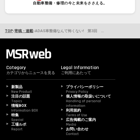
自動車整備・修理の今と未来をささえる。
›
›
TOP
寄稿・連載
ADAS車整備なんて怖くない! 第3回 なぜ今までのやり方では通用しないのか－スキルの前提が変わっている
Category
Legal Information
カテゴリからニュースを見る
ご利用にあたって
新製品
プライバシーポリシー
New Product
Privacy Policy
注目の話題
個人情報の取扱いについて
Topics
Handling of personal 
情報BOX
information
Information BOX
利用規約
特集
Terms of Use
Special
広告掲載のご案内
工場ルポ
Media
Report
お問い合わせ
Contact