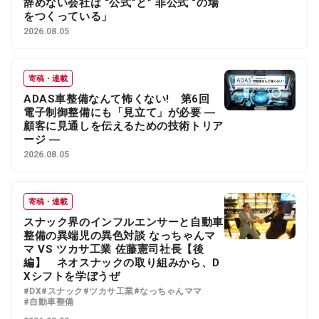
辞めない会社は “公式”と” 非公式 “の場
をつくっている」
2026.08.05
寄稿・連載
ADAS車整備なんて怖くない! 第6回
電子制御整備にも「見立て」が必要 ―
顧客に見通しを伝えるための技術トリア
ージ ―
2026.08.05
寄稿・連載
スナック界のインフルエンサーと自動車
整備の異端児の異色対談 なっちゃんマ
マ VS ツカサ工業 佐藤憲司社長【後
編】 ネオスナックの取り組みから、D
Xシフトを学ぼうぜ
#DX
#スナック
#ツカサ工業
#なっちゃんママ
#自動車整備