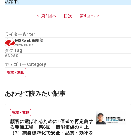
活躍中。
< 第2回へ
｜
目次
｜
第4回へ >
ライター
Writer
MSRweb編集部
2026.06.04
タグ
Tag
#ADAS
カテゴリー
Category
寄稿・連載
あわせて読みたい記事
寄稿・連載
顧客に選ばれるために! 価値で再定義す
る整備工場 第6回 機能価値の向上
（3）業務標準化で安全・品質・効率を