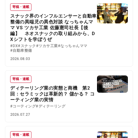
寄稿・連載
スナック界のインフルエンサーと自動車
整備の異端児の異色対談 なっちゃんマ
マ VS ツカサ工業 佐藤憲司社長【後
編】 ネオスナックの取り組みから、D
Xシフトを学ぼうぜ
#DX
#スナック
#ツカサ工業
#なっちゃんママ
#自動車整備
2026.08.03
寄稿・連載
ディテーリング業の実態と商機 第2
回：セラミックは革新的？ 儲かる？ コ
ーティング業の実情
#コーティング
#ディテーリング
2026.07.27
寄稿・連載