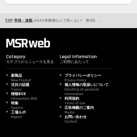
›
›
TOP
寄稿・連載
ADAS車整備なんて怖くない! 第4回 なぜ「簡単な故障」と「難しい故障」に分かれるのか－故障の“構造”が変わっている
Category
Legal Information
カテゴリからニュースを見る
ご利用にあたって
新製品
プライバシーポリシー
New Product
Privacy Policy
注目の話題
個人情報の取扱いについて
Topics
Handling of personal 
情報BOX
information
Information BOX
利用規約
特集
Terms of Use
Special
広告掲載のご案内
工場ルポ
Media
Report
お問い合わせ
Contact