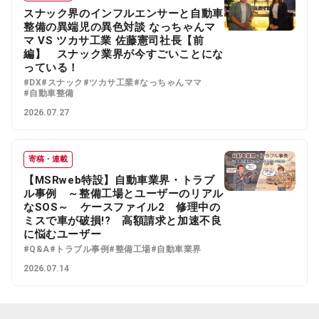
スナック界のインフルエンサーと自動車
整備の異端児の異色対談 なっちゃんマ
マ VS ツカサ工業 佐藤憲司社長【前
編】 スナック業界が今すごいことにな
っている！
#DX
#スナック
#ツカサ工業
#なっちゃんママ
#自動車整備
2026.07.27
寄稿・連載
【MSRweb特設】自動車業界・トラブ
ル事例 ～整備工場とユーザーのリアル
なSOS～ ケースファイル2 修理中の
ミスで車が破損!? 高額請求と加速不良
に悩むユーザー
#Q&A
#トラブル事例
#整備工場
#自動車業界
2026.07.14