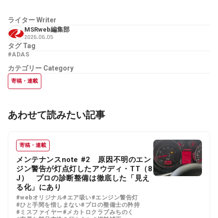
ライター
Writer
MSRweb編集部
2026.06.05
タグ
Tag
#ADAS
カテゴリー
Category
寄稿・連載
あわせて読みたい記事
寄稿・連載
メンテナンスnote #2 原因不明のエン
ジン警告が灯点灯したアウディ・TT（8
J） プロの診断整備は徹底した「見え
る化」にあり
#webオリジナル
#エア吸い
#エンジン警告灯
#ひと手間を惜しまない
#プロの整備士の矜持
#ミスファイヤー
#メカトロクラブみちのく