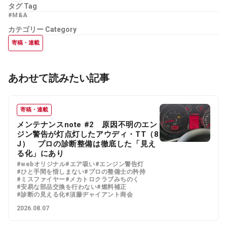
タグ
Tag
#M&A
カテゴリー
Category
寄稿・連載
あわせて読みたい記事
寄稿・連載
メンテナンスnote #2 原因不明のエン
ジン警告が灯点灯したアウディ・TT（8
J） プロの診断整備は徹底した「見え
る化」にあり
#webオリジナル
#エア吸い
#エンジン警告灯
#ひと手間を惜しまない
#プロの整備士の矜持
#ミスファイヤー
#メカトロクラブみちのく
#安易な部品交換を行わない
#燃料補正
#診断の見える化
#須藤ヂャイアント商会
2026.08.07