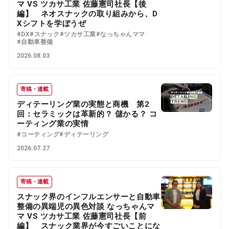
マ VS ツカサ工業 佐藤憲司社長【後
編】 ネオスナックの取り組みから、D
Xシフトを学ぼうぜ
#DX
#スナック
#ツカサ工業
#なっちゃんママ
#自動車整備
2026.08.03
寄稿・連載
ディテーリング業の実態と商機 第2
回：セラミックは革新的？ 儲かる？ コ
ーティング業の実情
#コーティング
#ディテーリング
2026.07.27
寄稿・連載
スナック界のインフルエンサーと自動車
整備の異端児の異色対談 なっちゃんマ
マ VS ツカサ工業 佐藤憲司社長【前
編】 スナック業界が今すごいことにな