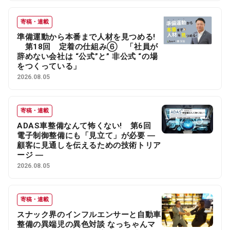
寄稿・連載
準備運動から本番まで人材を見つめる!
第18回 定着の仕組み⑥ 「社員が
辞めない会社は “公式”と” 非公式 “の場
をつくっている」
2026.08.05
寄稿・連載
ADAS車整備なんて怖くない! 第6回
電子制御整備にも「見立て」が必要 ―
顧客に見通しを伝えるための技術トリア
ージ ―
2026.08.05
寄稿・連載
スナック界のインフルエンサーと自動車
整備の異端児の異色対談 なっちゃんマ