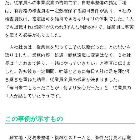
た。従業員への事業譲渡の告知です。自動車整備の指定工場
は、有資格の検査員を一定数確保する認可要件があり、Ａ社の
検査員数は、指定認可を維持できるギリギリの体制でした。1人
でも退職すれば認可が失われる̶そんな制約の中で、従業員に事実
を伝える必要がありました。
Ａ社社長は「従業員を思ってこその決断だった」との思いを
語りました。業務内容・処遇・勤務環境に変更はなく、Ｂ社社
長は「これまで通り、一緒にやっていきたい」と率直に伝えま
した。告知後も一定期間、幹部とともに毎日Ａ社に足を運び引
き継ぎを重ねた結果、従業員全員の残留が決まりました。
「毎日来てもらったことが、何より安心だった」と、従業員の
１人が話していたそうです。
この事例が示すもの
難立地・財務未整備・複雑なスキームと、条件だけ見れば厳