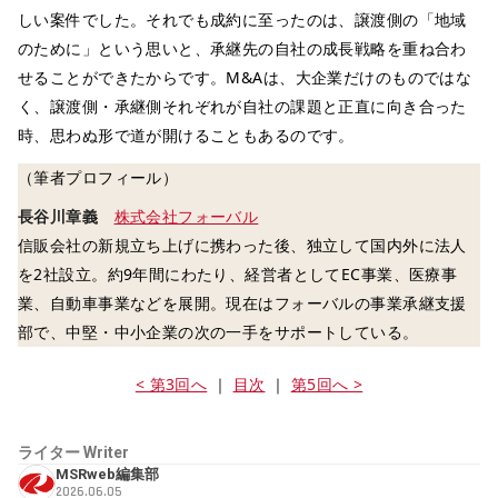
しい案件でした。それでも成約に至ったのは、譲渡側の「地域
のために」という思いと、承継先の自社の成長戦略を重ね合わ
せることができたからです。M&Aは、大企業だけのものではな
く、譲渡側・承継側それぞれが自社の課題と正直に向き合った
時、思わぬ形で道が開けることもあるのです。
（筆者プロフィール）
長谷川章義
株式会社フォーバル
信販会社の新規立ち上げに携わった後、独立して国内外に法人
を2社設立。約9年間にわたり、経営者としてEC事業、医療事
業、自動車事業などを展開。現在はフォーバルの事業承継支援
部で、中堅・中小企業の次の一手をサポートしている。
< 第3回へ
｜
目次
｜
第5回へ >
ライター
Writer
MSRweb編集部
2026.06.05