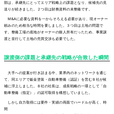
部は、承継先にとってエリア戦略上の課題となり、候補先の見
送りが続きました。２つ目は財務資料の未整備です。
M&Aに必要な資料を一からそろえる必要があり、現オーナー
頼みのため相当な時間を要しました。３つ目は土地の問題で
す。整備工場の底地がオーナーの個人所有だったため、事業譲
渡と並行して土地の売買交渉も必要でした。
譲渡側の課題と承継先の戦略が合致した瞬間
大手への提案が行き詰まる中、業界内のネットワークを通じ
て、同エリアで鈑金塗装・自動車整備（認証）を営むＢ社が候
補に浮上しました。Ｂ社の社長は、成長戦略の一環として「自
動車整備（指定）」の認可取得を構想していました。
しかし自力取得には要件・実績の両面でハードルが高く、時
間