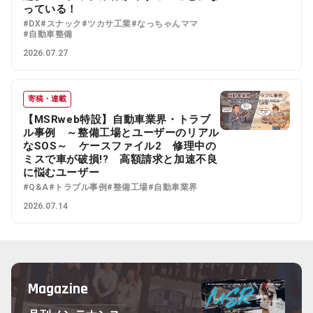
っている！
#DX
#スナック
#ツカサ工業
#なっちゃんママ
#自動車整備
2026.07.27
寄稿・連載
【MSRweb特設】自動車業界・トラブ
ル事例 ～整備工場とユーザーのリアル
なSOS～ ケースファイル2 修理中の
ミスで車が破損!? 高額請求と加速不良
に悩むユーザー
#Q&A
#トラブル事例
#整備工場
#自動車業界
2026.07.14
Magazine