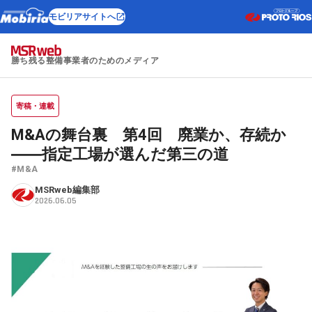
モビリアサイトへ
勝ち残る整備事業者のためのメディア
寄稿・連載
M&Aの舞台裏 第4回 廃業か、存続か
――指定工場が選んだ第三の道
#M&A
MSRweb編集部
2026.06.05