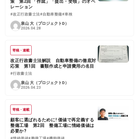
策 第2回 「作成」「提出・受領」のオペ
レーション
#改正行政書士法
#自動車整備
#車検
泉山 大（プロジェクトD）
2026.04.28
寄稿・連載
改正行政書士法解説 自動車整備の徹底対
応策 第1回 書類作成と申請費用の名目
#行政書士法
泉山 大（プロジェクトD）
2026.04.23
寄稿・連載
顧客に選ばれるために! 価値で再定義する
整備工場 第2回 整備工場に情緒価値は
必要か?
#情緒価値
#整備工場
#機能価値