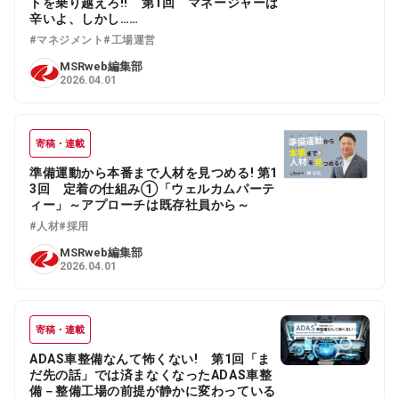
トを乗り越えろ!! 第1回 マネージャーは
辛いよ、しかし……
#マネジメント
#工場運営
MSRweb編集部
2026.04.01
寄稿・連載
準備運動から本番まで人材を見つめる! 第1
3回 定着の仕組み①「ウェルカムパーテ
ィー」～アプローチは既存社員から～
#人材
#採用
MSRweb編集部
2026.04.01
寄稿・連載
ADAS車整備なんて怖くない! 第1回「ま
だ先の話」では済まなくなったADAS車整
備－整備工場の前提が静かに変わっている